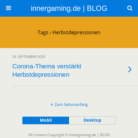
innergaming.de | BLOG
Tags › Herbstdepressionen
29. SEPTEMBER 2020
Corona-Thema verstärkt
Herbstdepressionen
Zum Seitenanfang
Mobil
Desktop
All content Copyright © innergaming.de | BLOG