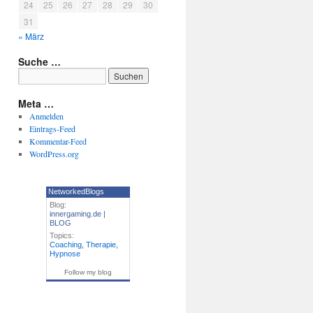
24
25
26
27
28
29
30
31
« März
Suche …
Meta …
Anmelden
Eintrags-Feed
Kommentar-Feed
WordPress.org
NetworkedBlogs
Blog:
innergaming.de |
BLOG
Topics:
Coaching
,
Therapie
,
Hypnose
Follow my blog