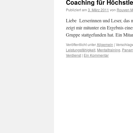
Coaching für Höchstl
Publiziert am
3. März 2011
von
Rouven M.
Liebe Lerserinnen und Leser, das m
zeigt mir mitunter ein Ergebnis ei
Gruppe stattgefunden hat. Ein Mita
Veröffentlicht unter
Allgemein
|
Verschlagw
Leistungsfähigkeit
,
Mentaltraining
,
Panam
Verdienst
|
Ein Kommentar