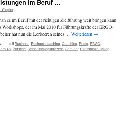
eistungen im Beruf …
 Siegler
an es im Beruf mit der richtigen Zielführung weit bringen kann,
nes Workshops, der im Mai 2010 für Führungskräfte der ERGO-
rbeiter hat nun die Lorbeeren seines …
Weiterlesen
→
ortet mit
Business
,
Businesscoaching
,
Coaching
,
Erfolg
,
ERGO
,
era 4S
,
Porsche
,
Selbstfindungsprozess
,
Seminar
,
Stressbewältigung
,