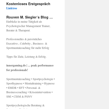
Kostenloses Erstgespräch
Linktree
Rouven M. Siegler´s Blog …
Einblicke in meine Tätigkeit als
Psychologischer Management Trainer,
Berater & Therapeut.
Professionelles & persönliches
Executive-, Celebrity-, Business- &
Sportmentalcoaching für mehr Erfolg
Tipps für Ziele, Leistung & Erfolg.
innergaming.de | ... peak performance
for professionals!
Sportmentalcoaching • Sportpsychologie •
Sporthypnose • Mentaltraining • Hypnose
• EMDR • EFT • Personal- &
Businesscoaching • Krisenintervention •
SbE • CISM & PSNV
Sportpsychologische Beratung &