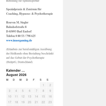
Betreuung für Spitzensportler
Spezialpraxis & Zentrum für
Coaching, Hypnose- & Psychotherapie
Rouven M. Siegler
Bahnhofstraße 8
D-83093 Bad Endorf
Telefon 0 80 53 / 798 625
www.innergaming.de
(Erlaubnis zur berufsmäßigen Ausübung
der Heilkunde ohne Bestallung beschränkt
auf das Gebiet der Psychotherapie
(HeilprG, Deutschland)
Kalender …
August 2026
M
D
M
D
F
S
S
1
2
3
4
5
6
7
8
9
10
11
12
13
14
15
16
17
18
19
20
21
22
23