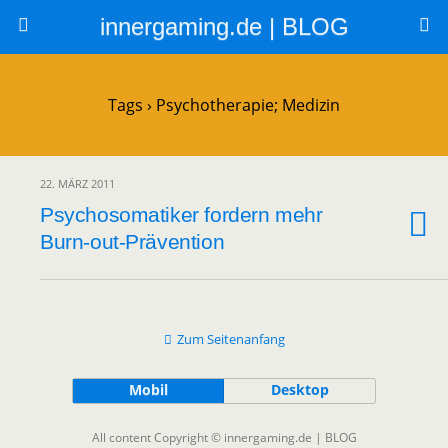
innergaming.de | BLOG
Tags › Psychotherapie; Medizin
22. MÄRZ 2011
Psychosomatiker fordern mehr
Burn-out-Prävention
Zum Seitenanfang
Mobil
Desktop
All content Copyright © innergaming.de | BLOG