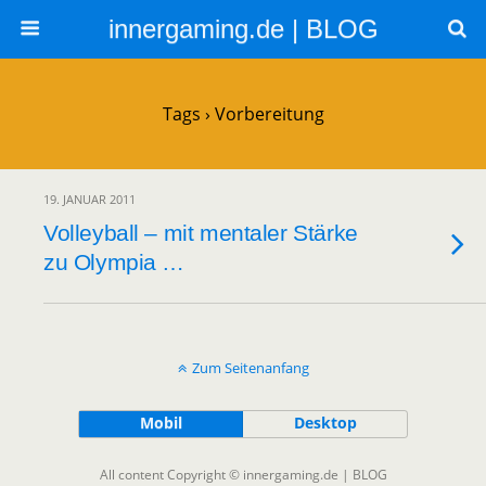
innergaming.de | BLOG
Tags › Vorbereitung
19. JANUAR 2011
Volleyball – mit mentaler Stärke
zu Olympia …
Zum Seitenanfang
Mobil
Desktop
All content Copyright © innergaming.de | BLOG