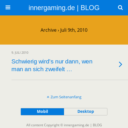
innergaming.de | BLOG
Archive › Juli 9th, 2010
9. JULI 2010
Schwierig wird’s nur dann, wen
man an sich zweifelt …
Zum Seitenanfang
Mobil
Desktop
All content Copyright © innergaming.de | BLOG