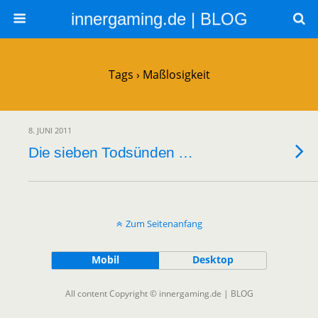
innergaming.de | BLOG
Tags › Maßlosigkeit
8. JUNI 2011
Die sieben Todsünden …
Zum Seitenanfang
Mobil
Desktop
All content Copyright © innergaming.de | BLOG