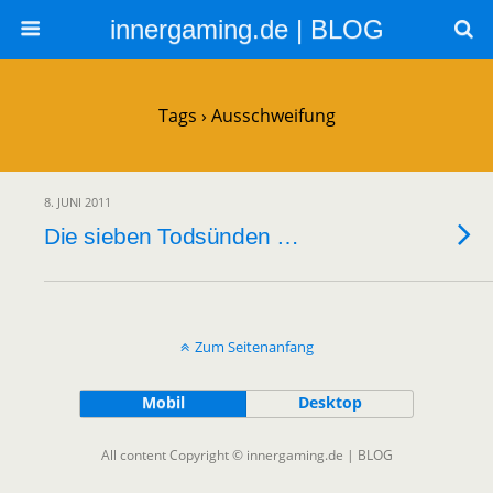
innergaming.de | BLOG
Tags › Ausschweifung
8. JUNI 2011
Die sieben Todsünden …
Zum Seitenanfang
Mobil
Desktop
All content Copyright © innergaming.de | BLOG