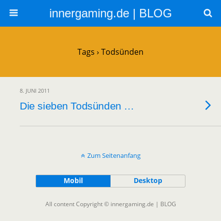
innergaming.de | BLOG
Tags › Todsünden
8. JUNI 2011
Die sieben Todsünden …
Zum Seitenanfang
Mobil
Desktop
All content Copyright © innergaming.de | BLOG