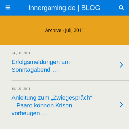
innergaming.de | BLOG
Archive › Juli, 2011
24. JULI 2011
Erfolgsmeldungen am
Sonntagabend …
19. JULI 2011
Anleitung zum „Zwiegespräch“
– Paare können Krisen
vorbeugen …