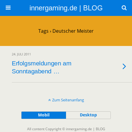
innergaming.de | BLOG
Tags › Deutscher Meister
24. JULI 2011
Erfolgsmeldungen am
Sonntagabend …
Zum Seitenanfang
Mobil
Desktop
All content Copyright © innergaming.de | BLOG