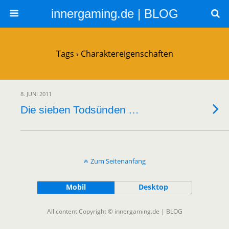
innergaming.de | BLOG
Tags › Charaktereigenschaften
8. JUNI 2011
Die sieben Todsünden …
Zum Seitenanfang
Mobil
Desktop
All content Copyright © innergaming.de | BLOG