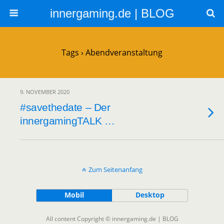
innergaming.de | BLOG
Tags › Abendveranstaltung
9. NOVEMBER 2020
#savethedate – Der
innergamingTALK …
Zum Seitenanfang
Mobil
Desktop
All content Copyright © innergaming.de | BLOG