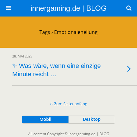
innergaming.de | BLOG
Tags › Emotionaleheilung
28. MAI 2025
✨ Was wäre, wenn eine einzige
Minute reicht …
Zum Seitenanfang
Mobil
Desktop
All content Copyright © innergaming.de | BLOG