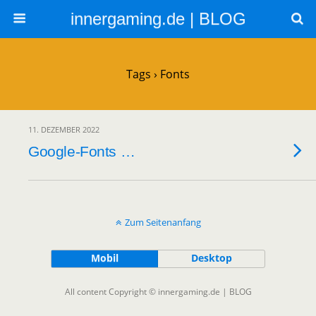
innergaming.de | BLOG
Tags › Fonts
11. DEZEMBER 2022
Google-Fonts …
Zum Seitenanfang
Mobil
Desktop
All content Copyright © innergaming.de | BLOG