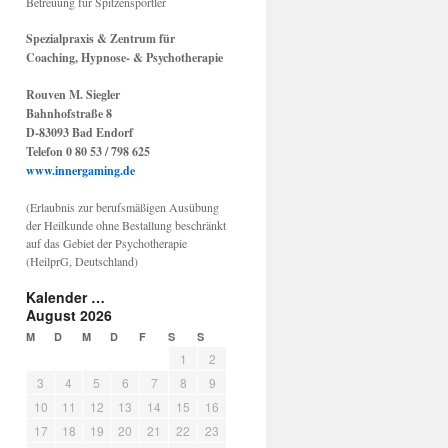
Betreuung für Spitzensportler
Spezialpraxis & Zentrum für
Coaching, Hypnose- & Psychotherapie
Rouven M. Siegler
Bahnhofstraße 8
D-83093 Bad Endorf
Telefon 0 80 53 / 798 625
www.innergaming.de
(Erlaubnis zur berufsmäßigen Ausübung
der Heilkunde ohne Bestallung beschränkt
auf das Gebiet der Psychotherapie
(HeilprG, Deutschland)
Kalender …
August 2026
M
D
M
D
F
S
S
1
2
3
4
5
6
7
8
9
10
11
12
13
14
15
16
17
18
19
20
21
22
23