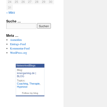
24
25
26
27
28
29
30
31
« März
Suche …
Meta …
Anmelden
Eintrags-Feed
Kommentar-Feed
WordPress.org
NetworkedBlogs
Blog:
innergaming.de |
BLOG
Topics:
Coaching
,
Therapie
,
Hypnose
Follow my blog