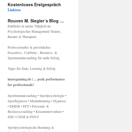
Kostenloses Erstgespräch
Linktree
Rouven M. Siegler´s Blog …
Einblicke in meine Tätigkeit als
Psychologischer Management Trainer,
Berater & Therapeut.
Professionelles & persönliches
Executive-, Celebrity-, Business- &
Sportmentalcoaching für mehr Erfolg
Tipps für Ziele, Leistung & Erfolg.
innergaming.de | ... peak performance
for professionals!
Sportmentalcoaching • Sportpsychologie •
Sporthypnose • Mentaltraining • Hypnose
• EMDR • EFT • Personal- &
Businesscoaching • Krisenintervention •
SbE • CISM & PSNV
Sportpsychologische Beratung &