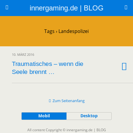
innergaming.de | BLOG
Tags › Landespolizei
10. MÄRZ 2016
Traumatisches – wenn die
Seele brennt …
Zum Seitenanfang
Mobil
Desktop
All content Copyright © innergaming.de | BLOG