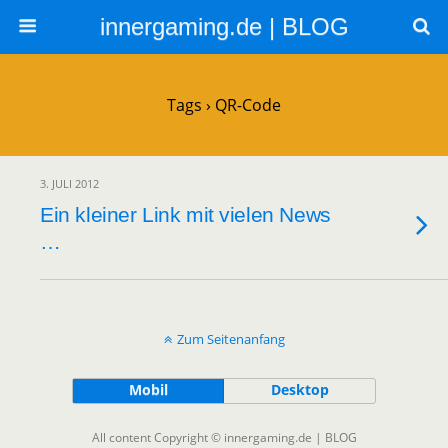
innergaming.de | BLOG
Tags › QR-Code
3. JULI 2012
Ein kleiner Link mit vielen News
…
Zum Seitenanfang
Mobil
Desktop
All content Copyright © innergaming.de | BLOG