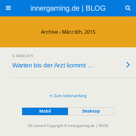
innergaming.de | BLOG
Archive › März 6th, 2015
6. MÄRZ 2015
Warten bis der Arzt kommt …
Zum Seitenanfang
Mobil
Desktop
All content Copyright © innergaming.de | BLOG