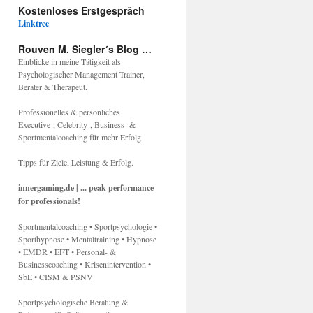
Kostenloses Erstgespräch
Linktree
Rouven M. Siegler´s Blog …
Einblicke in meine Tätigkeit als
Psychologischer Management Trainer,
Berater & Therapeut.
Professionelles & persönliches
Executive-, Celebrity-, Business- &
Sportmentalcoaching für mehr Erfolg
Tipps für Ziele, Leistung & Erfolg.
innergaming.de | ... peak performance
for professionals!
Sportmentalcoaching • Sportpsychologie •
Sporthypnose • Mentaltraining • Hypnose
• EMDR • EFT • Personal- &
Businesscoaching • Krisenintervention •
SbE • CISM & PSNV
Sportpsychologische Beratung &