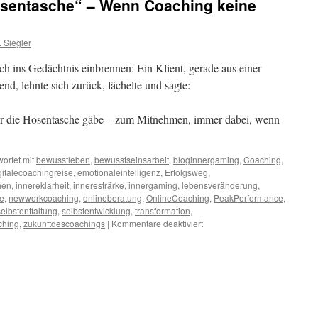
Hosentasche“ – Wenn Coaching keine
 Siegler
ch ins Gedächtnis einbrennen: Ein Klient, gerade aus einer
d, lehnte sich zurück, lächelte und sagte:
für die Hosentasche gäbe – zum Mitnehmen, immer dabei, wenn
ortet mit
bewusstleben
,
bewusstseinsarbeit
,
bloginnergaming
,
Coaching
,
gitalecoachingreise
,
emotionaleintelligenz
,
Erfolgsweg
,
hen
,
innereklarheit
,
inneresträrke
,
innergaming
,
lebensveränderung
,
e
,
newworkcoaching
,
onlineberatung
,
OnlineCoaching
,
PeakPerformance
,
selbstentfaltung
,
selbstentwicklung
,
transformation
,
für
ching
,
zukunftdescoachings
|
Kommentare deaktiviert
„Ein
Siegler
für
die
Hosentasche“
–
Wenn