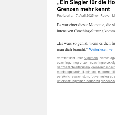
„Ein Siegler für die 
Grenzen mehr kennt
Publiziert am
7. April 2025
von
Rouven M.
Es war einer dieser Momente, die si
intensiven Coaching-Sitzung kommen
„Es wäre so genial, wenn es dich 
man dich braucht.“
Weiterlesen
→
Veröffentlicht unter
Allgemein
|
Verschlagw
coachingohnegrenzen
,
coachingreise
,
di
ganzheitlichkeitsprinzip
,
grenzenloscoac
mentalegesundheit
,
mindset
,
modernehilf
persönlicheswachstum
,
rouvenmsiegler
,
unterstützungimmerundüberall
,
videocoa