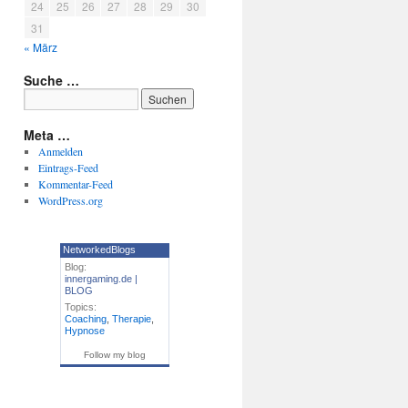
24
25
26
27
28
29
30
31
« März
Suche …
Meta …
Anmelden
Eintrags-Feed
Kommentar-Feed
WordPress.org
NetworkedBlogs
Blog:
innergaming.de |
BLOG
Topics:
Coaching
,
Therapie
,
Hypnose
Follow my blog