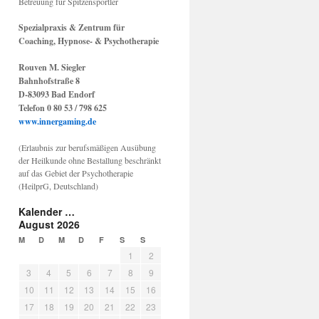
Betreuung für Spitzensportler
Spezialpraxis & Zentrum für
Coaching, Hypnose- & Psychotherapie
Rouven M. Siegler
Bahnhofstraße 8
D-83093 Bad Endorf
Telefon 0 80 53 / 798 625
www.innergaming.de
(Erlaubnis zur berufsmäßigen Ausübung
der Heilkunde ohne Bestallung beschränkt
auf das Gebiet der Psychotherapie
(HeilprG, Deutschland)
Kalender …
August 2026
M
D
M
D
F
S
S
1
2
3
4
5
6
7
8
9
10
11
12
13
14
15
16
17
18
19
20
21
22
23