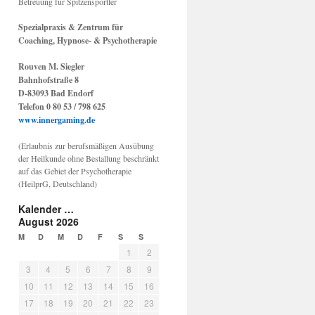
Betreuung für Spitzensportler
Spezialpraxis & Zentrum für
Coaching, Hypnose- & Psychotherapie
Rouven M. Siegler
Bahnhofstraße 8
D-83093 Bad Endorf
Telefon 0 80 53 / 798 625
www.innergaming.de
(Erlaubnis zur berufsmäßigen Ausübung
der Heilkunde ohne Bestallung beschränkt
auf das Gebiet der Psychotherapie
(HeilprG, Deutschland)
Kalender …
August 2026
M
D
M
D
F
S
S
1
2
3
4
5
6
7
8
9
10
11
12
13
14
15
16
17
18
19
20
21
22
23