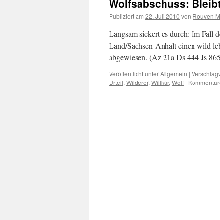
Wolfsabschuss: Bleibt 
Publiziert am
22. Juli 2010
von
Rouven M.
Langsam sickert es durch: Im Fall d
Land/Sachsen-Anhalt einen wild leb
abgewiesen. (Az 21a Ds 444 Js 86
Veröffentlicht unter
Allgemein
|
Verschlagw
Urteil
,
Wilderer
,
Willkür
,
Wolf
|
Kommentare 