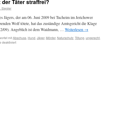
der Täter straffrei?
 Siegler
es Jägers, der am 06. Juni 2009 bei Tucheim im Jerichower
enden Wolf tötete, hat das zuständige Amtsgericht die Klage
52/09). Angeblich ist dem Waidmann, …
Weiterlesen
→
ortet mit
Abschuss
,
Hund
,
Jäger
,
Mörder
,
Naturschutz
,
Tötung
,
ungerecht
,
für
deaktiviert
Wolfsabschuss:
Bleibt
der
Täter
straffrei?