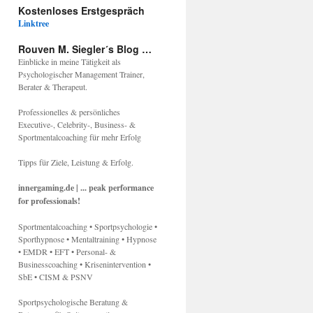
Kostenloses Erstgespräch
Linktree
Rouven M. Siegler´s Blog …
Einblicke in meine Tätigkeit als
Psychologischer Management Trainer,
Berater & Therapeut.
Professionelles & persönliches
Executive-, Celebrity-, Business- &
Sportmentalcoaching für mehr Erfolg
Tipps für Ziele, Leistung & Erfolg.
innergaming.de | ... peak performance
for professionals!
Sportmentalcoaching • Sportpsychologie •
Sporthypnose • Mentaltraining • Hypnose
• EMDR • EFT • Personal- &
Businesscoaching • Krisenintervention •
SbE • CISM & PSNV
Sportpsychologische Beratung &