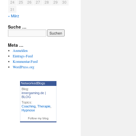
24
25
26
27
28
29
30
31
« März
Suche …
Meta …
Anmelden
Eintrags-Feed
Kommentar-Feed
WordPress.org
NetworkedBlogs
Blog:
innergaming.de |
BLOG
Topics:
Coaching
,
Therapie
,
Hypnose
Follow my blog