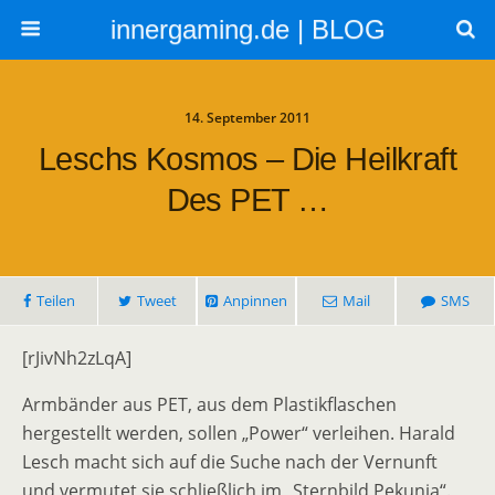
innergaming.de | BLOG
14. September 2011
Leschs Kosmos – Die Heilkraft
Des PET …
Teilen
Tweet
Anpinnen
Mail
SMS
[rJivNh2zLqA]
Armbänder aus PET, aus dem Plastikflaschen
hergestellt werden, sollen „Power“ verleihen. Harald
Lesch macht sich auf die Suche nach der Vernunft
und vermutet sie schließlich im „Sternbild Pekunia“.