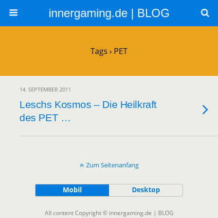
innergaming.de | BLOG
Tags › PET
14. SEPTEMBER 2011
Leschs Kosmos – Die Heilkraft
des PET …
Zum Seitenanfang
Mobil
Desktop
All content Copyright © innergaming.de | BLOG