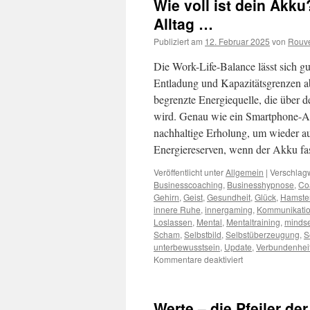
Wie voll ist dein Akk
Alltag …
Publiziert am
12. Februar 2025
von
Rouve
Die Work-Life-Balance lässt sich 
Entladung und Kapazitätsgrenzen a
begrenzte Energiequelle, die über 
wird. Genau wie ein Smartphone-A
nachhaltige Erholung, um wieder au
Energiereserven, wenn der Akku fast 
Veröffentlicht unter
Allgemein
|
Verschlagw
Businesscoaching
,
Businesshypnose
,
Co
Gehirn
,
Geist
,
Gesundheit
,
Glück
,
Hamste
innere Ruhe
,
innergaming
,
Kommunikati
Loslassen
,
Mental
,
Mentaltraining
,
mindse
Scham
,
Selbstbild
,
Selbstüberzeugung
,
S
unterbewusstsein
,
Update
,
Verbundenhei
für
Kommentare deaktiviert
Wie
voll
ist
Werte – die Pfeiler d
dein