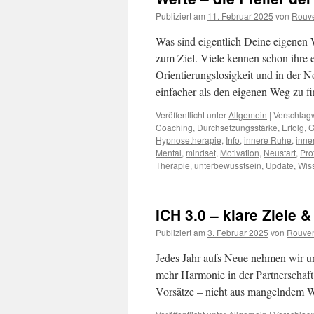
Akku?
Publiziert am
11. Februar 2025
von
Rouve
Der
Schlüssel
Was sind eigentlich Deine eigenen 
zu
zum Ziel. Viele kennen schon ihre 
mehr
Orientierungslosigkeit und in der N
Balance
im
einfacher als den eigenen Weg zu f
Alltag
…
Veröffentlicht unter
Allgemein
|
Verschlagw
Coaching
,
Durchsetzungsstärke
,
Erfolg
,
G
Hypnosetherapie
,
Info
,
innere Ruhe
,
inne
Mental
,
mindset
,
Motivation
,
Neustart
,
Pro
Therapie
,
unterbewusstsein
,
Update
,
Wis
ICH 3.0 – klare Ziele 
Publiziert am
3. Februar 2025
von
Rouven
Jedes Jahr aufs Neue nehmen wir u
mehr Harmonie in der Partnerschaft,
Vorsätze – nicht aus mangelndem W