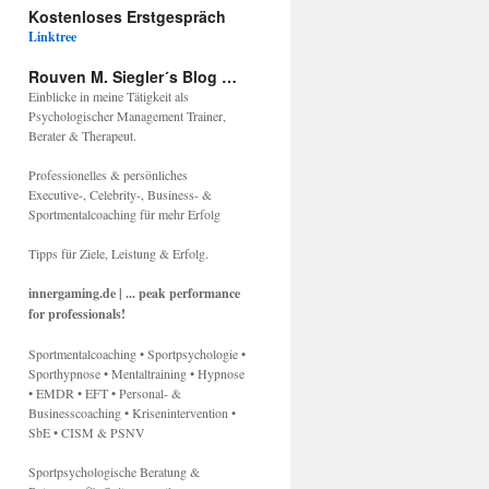
Kostenloses Erstgespräch
Linktree
Rouven M. Siegler´s Blog …
Einblicke in meine Tätigkeit als
Psychologischer Management Trainer,
Berater & Therapeut.
Professionelles & persönliches
Executive-, Celebrity-, Business- &
Sportmentalcoaching für mehr Erfolg
Tipps für Ziele, Leistung & Erfolg.
innergaming.de | ... peak performance
for professionals!
Sportmentalcoaching • Sportpsychologie •
Sporthypnose • Mentaltraining • Hypnose
• EMDR • EFT • Personal- &
Businesscoaching • Krisenintervention •
SbE • CISM & PSNV
Sportpsychologische Beratung &