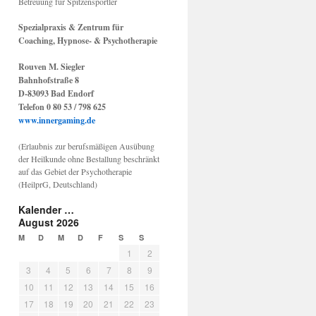
Betreuung für Spitzensportler
Spezialpraxis & Zentrum für
Coaching, Hypnose- & Psychotherapie
Rouven M. Siegler
Bahnhofstraße 8
D-83093 Bad Endorf
Telefon 0 80 53 / 798 625
www.innergaming.de
(Erlaubnis zur berufsmäßigen Ausübung
der Heilkunde ohne Bestallung beschränkt
auf das Gebiet der Psychotherapie
(HeilprG, Deutschland)
Kalender …
August 2026
M
D
M
D
F
S
S
1
2
3
4
5
6
7
8
9
10
11
12
13
14
15
16
17
18
19
20
21
22
23