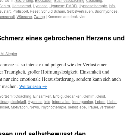
ortet mit
Beziehung
,
Blockaden
,
Businesscoaching
,
Coaching
,
Gehirn
,
Hamsterrad
,
Hypnose
,
Hypnose; EMDR
,
Hypnosetherapie
,
Info
,
eustart
,
Profisport
,
Reset
,
Schuld Scham
,
Selbstvertrauen
,
Sporthypnose
,
für
senschaft
,
Wünsche
,
Zwang
|
Kommentare deaktiviert
ICH
3.0
–
Schmerz eines gebrochenen Herzens und
klare
Ziele
&
M. Siegler
persönlicher
Erfolg
hmerz ist so intensiv und prägend wie der Verlust einer
…
er Traurigkeit, großer Hoffnungslosigkeit, Einsamkeit und
cht nur eine emotionale Herausforderung, sondern kann sich auch
ar machen.
Weiterlesen
→
ortet mit
Coaching
,
Einsamkeit
,
Erfolg
,
Gedanken
,
Gehirn
,
Geist
,
ffnungslosigkeit
,
Hypnose
,
Info
,
Information
,
innergaming
,
Leben
,
Liebe
,
ndset
,
Motivation
,
News
,
Psychotherapie
,
selbstliebe
,
Trauer
,
vertrauen
,
ebeskummer
r
assen und selbstbewusst den
hmerz