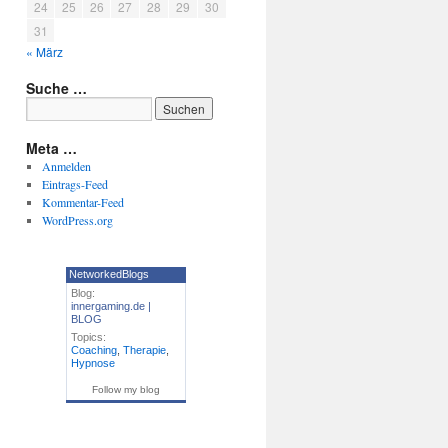
24
25
26
27
28
29
30
31
« März
Suche …
Meta …
Anmelden
Eintrags-Feed
Kommentar-Feed
WordPress.org
NetworkedBlogs
Blog:
innergaming.de |
BLOG
Topics:
Coaching
,
Therapie
,
Hypnose
Follow my blog