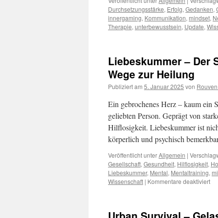
Veröffentlicht unter
Allgemein
|
Verschlagw
Durchsetzungsstärke
,
Erfolg
,
Gedanken
,
innergaming
,
Kommunikation
,
mindset
,
N
Therapie
,
unterbewusstsein
,
Update
,
Wis
Liebeskummer – Der 
Wege zur Heilung
Publiziert am
5. Januar 2025
von
Rouven 
Ein gebrochenes Herz – kaum ein Sc
geliebten Person. Geprägt von stark
Hilflosigkeit. Liebeskummer ist ni
körperlich und psychisch bemerkb
Veröffentlicht unter
Allgemein
|
Verschlagw
Gesellschaft
,
Gesundheit
,
Hilflosigkeit
,
Ho
Liebeskummer
,
Mental
,
Mentaltraining
,
mi
für
Wissenschaft
|
Kommentare deaktiviert
Li
–
De
Urban Survival – Gel
Sc