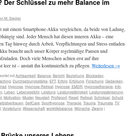
u? Der Schlüssel zu mehr Balance im
n M. Siegler
gut mit einem Smartphone-Akku vergleichen, da beide von Ladung,
bhängig sind. Jeder Mensch hat diesen inneren Akku – eine
den Tag hinweg durch Arbeit, Verpflichtungen und Stress entladen
kku braucht auch unser Körper regelmäßige Pausen und
fzuladen. Doch viele Menschen achten erst auf ihre
leer ist – anstatt ihn kontinuierlich zu pflegen.
Weiterlesen
→
ortet mit
Achtsamkeit
,
Balance
,
Bericht
,
Beziehung
,
Blockaden
,
aching
,
Durchsetzungsstärke
,
EFT
,
Erfolg
,
Erfüllung
,
Forschung
,
Gedanken
,
rrad
,
Hypnose
,
Hypnose-Retreat
,
Hypnose; EMDR
,
Hypnosetherapie
,
Info
,
on
,
Leben
,
Lebensgefühl
,
Leistung
,
Leistungsfähigkeit
,
Leistungssteigerung
,
t
,
Motivation
,
Muster
,
Neustart
,
Profisport
,
Reset
,
Retreat
,
Schicksal
,
Schuld
elbstvertrauen
,
SelfCare
,
Sporthypnose
,
Therapie
,
Trauma
,
Traumata
,
TV
,
t
,
Vorstellung
,
Wissenschaft
,
worklifebalance
,
Wünsche
,
Zwang
|
er Brücke unseres Lebens …