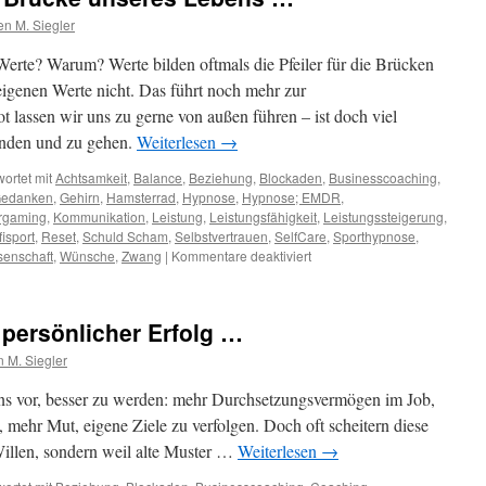
n M. Siegler
Werte? Warum? Werte bilden oftmals die Pfeiler für die Brücken
eigenen Werte nicht. Das führt noch mehr zur
ot lassen wir uns zu gerne von außen führen – ist doch viel
inden und zu gehen.
Weiterlesen
→
ortet mit
Achtsamkeit
,
Balance
,
Beziehung
,
Blockaden
,
Businesscoaching
,
edanken
,
Gehirn
,
Hamsterrad
,
Hypnose
,
Hypnose; EMDR
,
rgaming
,
Kommunikation
,
Leistung
,
Leistungsfähigkeit
,
Leistungssteigerung
,
fisport
,
Reset
,
Schuld Scham
,
Selbstvertrauen
,
SelfCare
,
Sporthypnose
,
für
senschaft
,
Wünsche
,
Zwang
|
Kommentare deaktiviert
Werte
–
die
& persönlicher Erfolg …
Pfeiler
der
 M. Siegler
Brücke
unseres
ns vor, besser zu werden: mehr Durchsetzungsvermögen im Job,
Lebens
 mehr Mut, eigene Ziele zu verfolgen. Doch oft scheitern diese
…
illen, sondern weil alte Muster …
Weiterlesen
→