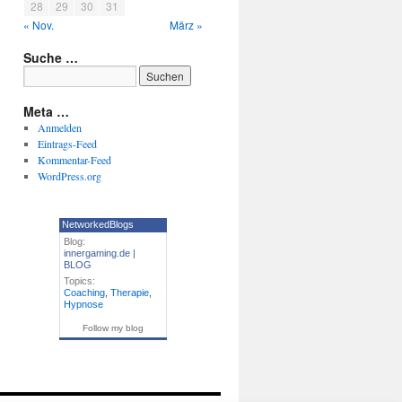
28
29
30
31
« Nov.
März »
Suche …
Meta …
Anmelden
Eintrags-Feed
Kommentar-Feed
WordPress.org
NetworkedBlogs
Blog:
innergaming.de |
BLOG
Topics:
Coaching
,
Therapie
,
Hypnose
Follow my blog