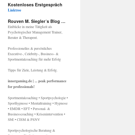
Kostenloses Erstgespräch
Linktree
Rouven M. Siegler´s Blog …
Einblicke in meine Tätigkeit als
Psychologischer Management Trainer,
Berater & Therapeut.
Professionelles & persönliches
Executive-, Celebrity-, Business- &
Sportmentalcoaching für mehr Erfolg
Tipps für Ziele, Leistung & Erfolg.
innergaming.de | ... peak performance
for professionals!
Sportmentalcoaching • Sportpsychologie •
Sporthypnose • Mentaltraining • Hypnose
• EMDR • EFT • Personal- &
Businesscoaching • Krisenintervention •
SbE • CISM & PSNV
Sportpsychologische Beratung &