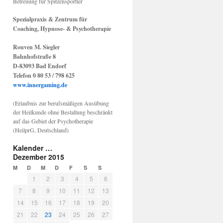
Betreuung für Spitzensportler
Spezialpraxis & Zentrum für
Coaching, Hypnose- & Psychotherapie
Rouven M. Siegler
Bahnhofstraße 8
D-83093 Bad Endorf
Telefon 0 80 53 / 798 625
www.innergaming.de
(Erlaubnis zur berufsmäßigen Ausübung
der Heilkunde ohne Bestallung beschränkt
auf das Gebiet der Psychotherapie
(HeilprG, Deutschland)
Kalender …
Dezember 2015
M
D
M
D
F
S
S
1
2
3
4
5
6
7
8
9
10
11
12
13
14
15
16
17
18
19
20
21
22
23
24
25
26
27