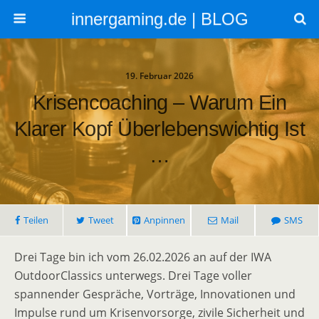
innergaming.de | BLOG
19. Februar 2026
Krisencoaching – Warum Ein
Klarer Kopf Überlebenswichtig Ist
…
Teilen
Tweet
Anpinnen
Mail
SMS
Drei Tage bin ich vom 26.02.2026 an auf der IWA
OutdoorClassics unterwegs. Drei Tage voller
spannender Gespräche, Vorträge, Innovationen und
Impulse rund um Krisenvorsorge, zivile Sicherheit und