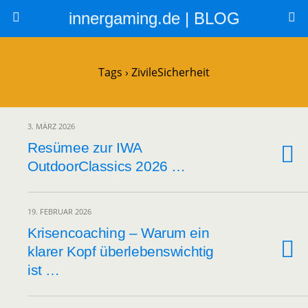
innergaming.de | BLOG
Tags › ZivileSicherheit
3. MÄRZ 2026
Resümee zur IWA
OutdoorClassics 2026 …
19. FEBRUAR 2026
Krisencoaching – Warum ein
klarer Kopf überlebenswichtig
ist …