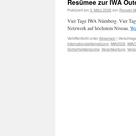
Resümee zur IWA Out
Publiziert am
3. März 2026
von
Rouven M.
Vier Tage IWA Nürnberg. Vier Tage
Netzwerk auf höchstem Niveau.
We
Veröffentlicht unter
Allgemein
|
Verschlagw
InternationaleVernetzung
,
IWA2026
,
IWAO
Sicherheitsbranche
,
Verantwortung
,
Vers