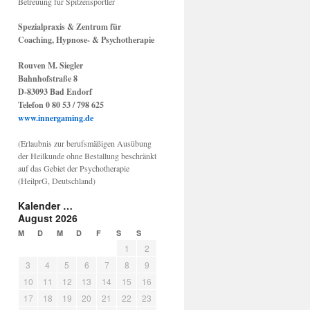
Betreuung für Spitzensportler
Spezialpraxis & Zentrum für
Coaching, Hypnose- & Psychotherapie
Rouven M. Siegler
Bahnhofstraße 8
D-83093 Bad Endorf
Telefon 0 80 53 / 798 625
www.innergaming.de
(Erlaubnis zur berufsmäßigen Ausübung
der Heilkunde ohne Bestallung beschränkt
auf das Gebiet der Psychotherapie
(HeilprG, Deutschland)
Kalender …
August 2026
M
D
M
D
F
S
S
1
2
3
4
5
6
7
8
9
10
11
12
13
14
15
16
17
18
19
20
21
22
23