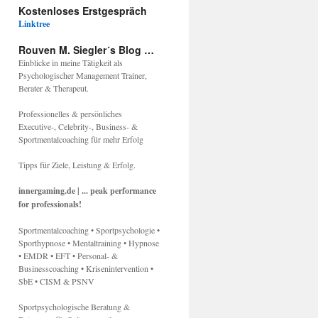
Kostenloses Erstgespräch
Linktree
Rouven M. Siegler´s Blog …
Einblicke in meine Tätigkeit als
Psychologischer Management Trainer,
Berater & Therapeut.
Professionelles & persönliches
Executive-, Celebrity-, Business- &
Sportmentalcoaching für mehr Erfolg
Tipps für Ziele, Leistung & Erfolg.
innergaming.de | ... peak performance
for professionals!
Sportmentalcoaching • Sportpsychologie •
Sporthypnose • Mentaltraining • Hypnose
• EMDR • EFT • Personal- &
Businesscoaching • Krisenintervention •
SbE • CISM & PSNV
Sportpsychologische Beratung &