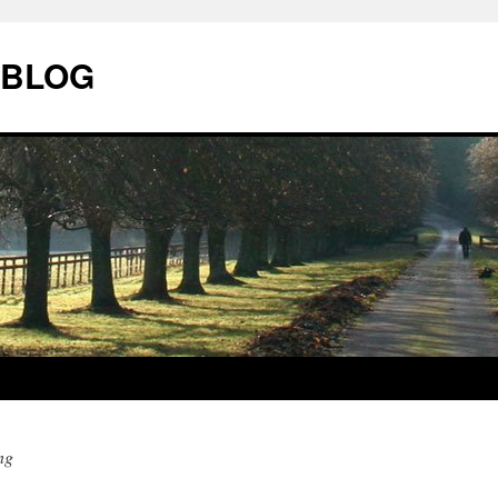
| BLOG
ng