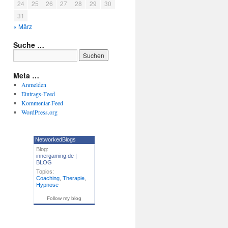
24
25
26
27
28
29
30
31
« März
Suche …
Meta …
Anmelden
Eintrags-Feed
Kommentar-Feed
WordPress.org
NetworkedBlogs
Blog:
innergaming.de |
BLOG
Topics:
Coaching
,
Therapie
,
Hypnose
Follow my blog