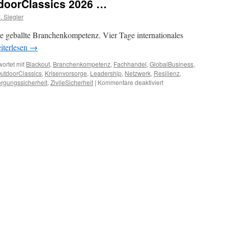
doorClassics 2026 …
 Siegler
 geballte Branchenkompetenz. Vier Tage internationales
iterlesen
→
ortet mit
Blackout
,
Branchenkompetenz
,
Fachhandel
,
GlobalBusiness
,
utdoorClassics
,
Krisenvorsorge
,
Leadership
,
Netzwerk
,
Resilienz
,
für
orgungssicherheit
,
ZivileSicherheit
|
Kommentare deaktiviert
Resümee
zur
IWA
OutdoorClassics
2026
…