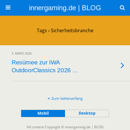
innergaming.de | BLOG
Tags › Sicherheitsbranche
3. MÄRZ 2026
Resümee zur IWA
OutdoorClassics 2026 …
Zum Seitenanfang
Mobil
Desktop
All content Copyright © innergaming.de | BLOG