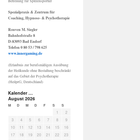
Betreuung für Spitzensportler
Spezialpraxis & Zentrum für
Coaching, Hypnose- & Psychotherapie
Rouven M. Siegler
Bahnhofstraße 8
D-83093 Bad Endorf
Telefon 0 80 53 / 798 625
www.innergaming.de
(Erlaubnis zur berufsmäßigen Ausübung
der Heilkunde ohne Bestallung beschränkt
auf das Gebiet der Psychotherapie
(HeilprG, Deutschland)
Kalender …
August 2026
M
D
M
D
F
S
S
1
2
3
4
5
6
7
8
9
10
11
12
13
14
15
16
17
18
19
20
21
22
23