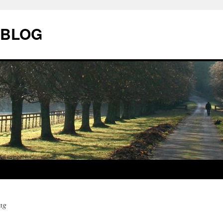
| BLOG
ng