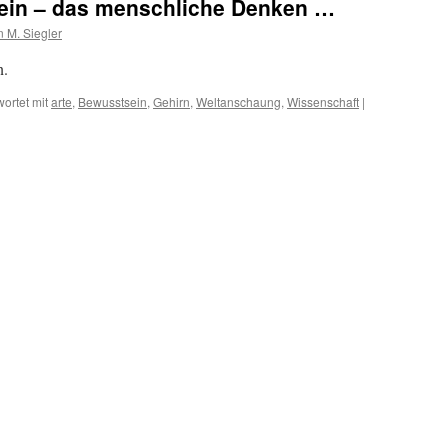
ein – das menschliche Denken …
 M. Siegler
n.
ortet mit
arte
,
Bewusstsein
,
Gehirn
,
Weltanschaung
,
Wissenschaft
|