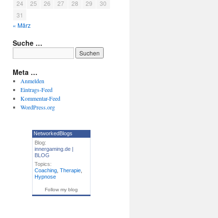
24
25
26
27
28
29
30
31
« März
Suche …
Meta …
Anmelden
Eintrags-Feed
Kommentar-Feed
WordPress.org
NetworkedBlogs
Blog:
innergaming.de |
BLOG
Topics:
Coaching
,
Therapie
,
Hypnose
Follow my blog