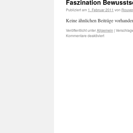
Faszination Bewussts
Publiziert am
1. Februar 2011
von
Rouven
Keine ähnlichen Beiträge vorhande
Veröffentlicht unter
Allgemein
|
Verschlagw
für
Kommentare deaktiviert
Faszination
Bewusstsein
–
das
menschliche
Denken
…