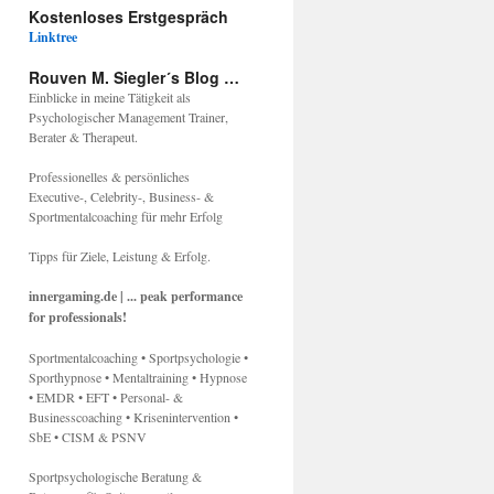
Kostenloses Erstgespräch
Linktree
Rouven M. Siegler´s Blog …
Einblicke in meine Tätigkeit als
Psychologischer Management Trainer,
Berater & Therapeut.
Professionelles & persönliches
Executive-, Celebrity-, Business- &
Sportmentalcoaching für mehr Erfolg
Tipps für Ziele, Leistung & Erfolg.
innergaming.de | ... peak performance
for professionals!
Sportmentalcoaching • Sportpsychologie •
Sporthypnose • Mentaltraining • Hypnose
• EMDR • EFT • Personal- &
Businesscoaching • Krisenintervention •
SbE • CISM & PSNV
Sportpsychologische Beratung &