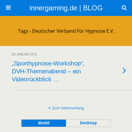
innergaming.de | BLOG
Tags › Deutscher Verband Für Hypnose E.V.
26. JANUAR 2012
„Sporthypnose-Workshop“,
DVH-Themenabend – ein
Videorückblick …
Zum Seitenanfang
Mobil
Desktop