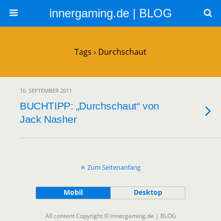
innergaming.de | BLOG
Tags › Durchschaut
16. SEPTEMBER 2011
BUCHTIPP: „Durchschaut“ von
Jack Nasher
Zum Seitenanfang
Mobil
Desktop
All content Copyright © innergaming.de | BLOG