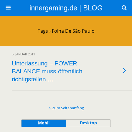
innergaming.de | BLOG
Tags › Folha De São Paulo
5. JANUAR 2011
Unterlassung – POWER
BALANCE muss öffentlich
richtigstellen …
Zum Seitenanfang
Mobil
Desktop