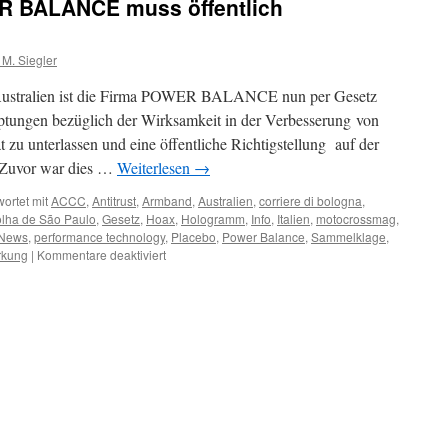
R BALANCE muss öffentlich
M. Siegler
n Australien ist die Firma POWER BALANCE nun per Gesetz
uptungen bezüglich der Wirksamkeit in der Verbesserung von
t zu unterlassen und eine öffentliche Richtigstellung auf der
. Zuvor war dies …
Weiterlesen
→
ortet mit
ACCC
,
Antitrust
,
Armband
,
Australien
,
corriere di bologna
,
lha de São Paulo
,
Gesetz
,
Hoax
,
Hologramm
,
Info
,
Italien
,
motocrossmag
,
News
,
performance technology
,
Placebo
,
Power Balance
,
Sammelklage
,
für
rkung
|
Kommentare deaktiviert
Unterlassung
–
POWER
BALANCE
muss
öffentlich
richtigstellen
…