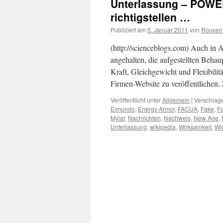
Unterlassung – POWE
richtigstellen …
Publiziert am
5. Januar 2011
von
Rouven 
(http://scienceblogs.com) Auch i
angehalten, die aufgestellten Beha
Kraft, Gleichgewicht und Flexibilitä
Firmen-Website zu veröffentlichen
Veröffentlicht unter
Allgemein
|
Verschlagw
Elmundo
,
Energy Armor
,
FACUA
,
Fake
,
Fo
Mylar
,
Nachrichten
,
Nachweis
,
New Age
,
Unterlassung
,
wikipedia
,
Wirksamkeit
,
Wi