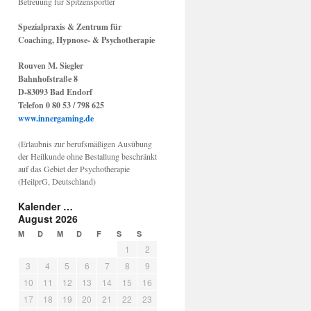
Betreuung für Spitzensportler
Spezialpraxis & Zentrum für
Coaching, Hypnose- & Psychotherapie
Rouven M. Siegler
Bahnhofstraße 8
D-83093 Bad Endorf
Telefon 0 80 53 / 798 625
www.innergaming.de
(Erlaubnis zur berufsmäßigen Ausübung
der Heilkunde ohne Bestallung beschränkt
auf das Gebiet der Psychotherapie
(HeilprG, Deutschland)
Kalender …
August 2026
M
D
M
D
F
S
S
1
2
3
4
5
6
7
8
9
10
11
12
13
14
15
16
17
18
19
20
21
22
23