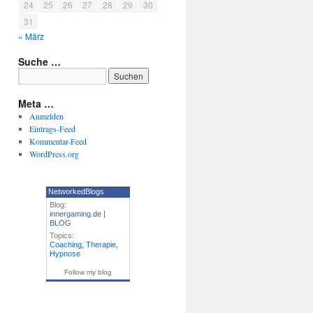
24
25
26
27
28
29
30
31
« März
Suche …
Meta …
Anmelden
Eintrags-Feed
Kommentar-Feed
WordPress.org
NetworkedBlogs
Blog:
innergaming.de |
BLOG
Topics:
Coaching
,
Therapie
,
Hypnose
Follow my blog