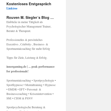
Kostenloses Erstgespräch
Linktree
Rouven M. Siegler´s Blog …
Einblicke in meine Tätigkeit als
Psychologischer Management Trainer,
Berater & Therapeut.
Professionelles & persönliches
Executive-, Celebrity-, Business- &
Sportmentalcoaching für mehr Erfolg
Tipps für Ziele, Leistung & Erfolg.
innergaming.de | ... peak performance
for professionals!
Sportmentalcoaching • Sportpsychologie •
Sporthypnose • Mentaltraining • Hypnose
• EMDR • EFT • Personal- &
Businesscoaching • Krisenintervention •
SbE • CISM & PSNV
Sportpsychologische Beratung &