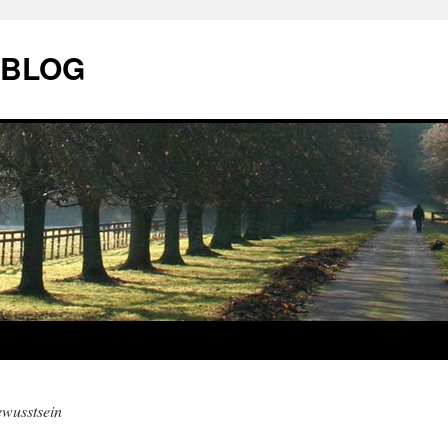
| BLOG
wusstsein