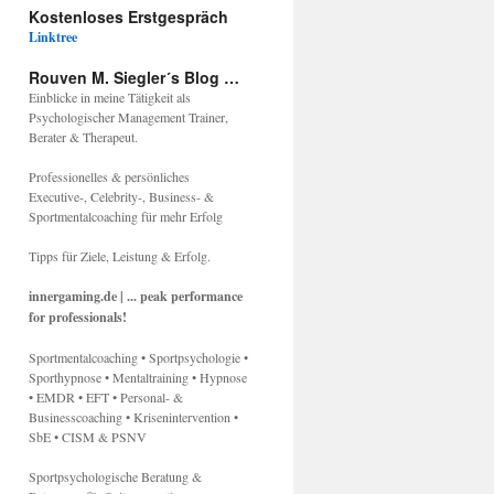
Kostenloses Erstgespräch
Linktree
Rouven M. Siegler´s Blog …
Einblicke in meine Tätigkeit als
Psychologischer Management Trainer,
Berater & Therapeut.
Professionelles & persönliches
Executive-, Celebrity-, Business- &
Sportmentalcoaching für mehr Erfolg
Tipps für Ziele, Leistung & Erfolg.
innergaming.de | ... peak performance
twicklung
for professionals!
:
Sportmentalcoaching • Sportpsychologie •
Sporthypnose • Mentaltraining • Hypnose
• EMDR • EFT • Personal- &
Businesscoaching • Krisenintervention •
g
SbE • CISM & PSNV
Sportpsychologische Beratung &