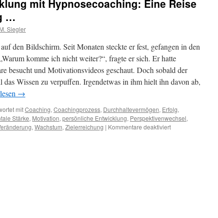
cklung mit Hypnosecoaching: Eine Reise
g …
. Siegler
auf den Bildschirm. Seit Monaten steckte er fest, gefangen in den
arum komme ich nicht weiter?“, fragte er sich. Er hatte
re besucht und Motivationsvideos geschaut. Doch sobald der
ll das Wissen zu verpuffen. Irgendetwas in ihm hielt ihn davon ab,
rlesen
→
ortet mit
Coaching
,
Coachingprozess
,
Durchhaltevermögen
,
Erfolg
,
tale Stärke
,
Motivation
,
persönliche Entwicklung
,
Perspektivenwechsel
,
für
Veränderung
,
Wachstum
,
Zielerreichung
|
Kommentare deaktiviert
Persönlichkeitsen
mit
Hypnosecoaching
Eine
Reise
zur
Selbstveränderun
…