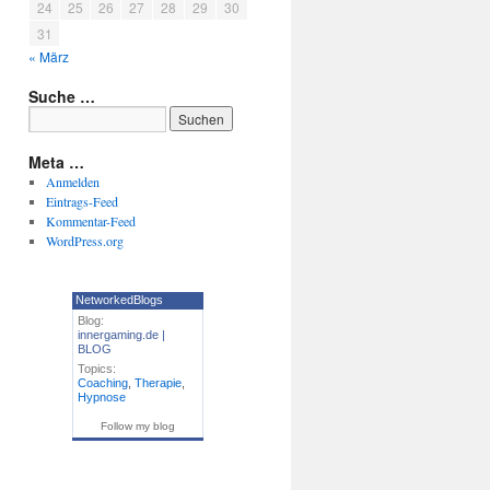
24
25
26
27
28
29
30
31
« März
Suche …
Meta …
Anmelden
Eintrags-Feed
Kommentar-Feed
WordPress.org
NetworkedBlogs
Blog:
innergaming.de |
BLOG
Topics:
Coaching
,
Therapie
,
Hypnose
Follow my blog