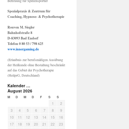
Betreuung für Spitzensportler
Spezialpraxis & Zentrum für
Coaching, Hypnose- & Psychotherapie
Rouven M. Siegler
Bahnhofstraße 8
D-83093 Bad Endorf
Telefon 0 80 53 / 798 625
www.innergaming.de
(Erlaubnis zur berufsmäßigen Ausübung
der Heilkunde ohne Bestallung beschränkt
auf das Gebiet der Psychotherapie
(HeilprG, Deutschland)
Kalender …
August 2026
M
D
M
D
F
S
S
1
2
3
4
5
6
7
8
9
10
11
12
13
14
15
16
17
18
19
20
21
22
23