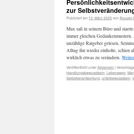
Persönlichkeitsentwi
zur Selbstveränderun
Publiziert am
13. März 2025
von
Rouven M
Max saß in seinem Büro und starrte 
immer gleichen Gedankenmustern. „W
unzählige Ratgeber gelesen, Semina
Alltag ihn wieder einholte, schien a
wirklich etwas zu verändern.
Weite
Veröffentlicht unter
Allgemein
|
Verschlagw
Handlungsbewusstsein
,
Lebensweg
,
Men
Selbstverantwortung
,
unterbewusstsein
,