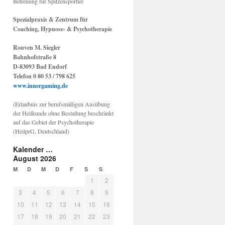
Betreuung für Spitzensportler
Spezialpraxis & Zentrum für
Coaching, Hypnose- & Psychotherapie
Rouven M. Siegler
Bahnhofstraße 8
D-83093 Bad Endorf
Telefon 0 80 53 / 798 625
www.innergaming.de
(Erlaubnis zur berufsmäßigen Ausübung
der Heilkunde ohne Bestallung beschränkt
auf das Gebiet der Psychotherapie
(HeilprG, Deutschland)
Kalender …
August 2026
M
D
M
D
F
S
S
1
2
3
4
5
6
7
8
9
10
11
12
13
14
15
16
17
18
19
20
21
22
23