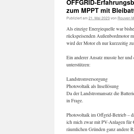
OFFGRID-Erfahrungsbe
zum MPPT mit Bleibatt
Publiziert am
21. Mai 2023
von
Rouven M.
Als einzige Energiequelle war bisher
rückspeisenden Außenbordmotor mit
wird der Motor eh nur kurzzeitig z
Ein anderer Ansatz musste her und 
unterstützen:
Landstromversorgung
Photovoltaik als Insellösung
Da der Landstromansatz die Batteri
in Frage.
Photovoltaik im Offgrid-Betrieb – d
ich mich zwar mit PV-Anlagen für G
räumlichen Gründen ganz andere 