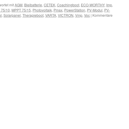
ortet mit
AGM
,
Bleibatterie
,
CETEK
,
Coachingboot
,
ECO-WORTHY
,
Imp
,
 75/10
,
MPPT 75/15
,
Photovoltaik
,
Pmax
,
PowerStation
,
PV-Modul
,
PV-
l
,
Solarpanel
,
Therapieboot
,
VARTA
,
VICTRON
,
Vmp
,
Voc
|
Kommentare