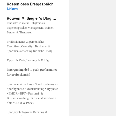
Kostenloses Erstgespräch
Linktree
Rouven M. Siegler´s Blog …
Einblicke in meine Tätigkeit als
Psychologischer Management Trainer,
Berater & Therapeut.
Professionelles & persönliches
Executive-, Celebrity-, Business- &
Sportmentalcoaching für mehr Erfolg
Tipps für Ziele, Leistung & Erfolg.
innergaming.de | ... peak performance
for professionals!
Sportmentalcoaching • Sportpsychologie •
Sporthypnose • Mentaltraining • Hypnose
• EMDR • EFT • Personal- &
Businesscoaching • Krisenintervention •
SbE • CISM & PSNV
Sportpsychologische Beratung &