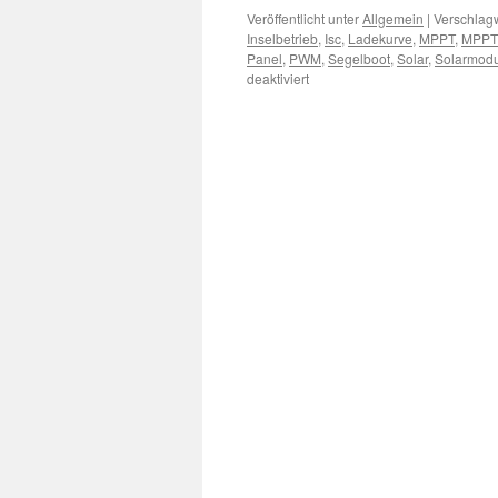
Veröffentlicht unter
Allgemein
|
Verschlagw
Inselbetrieb
,
Isc
,
Ladekurve
,
MPPT
,
MPPT
Panel
,
PWM
,
Segelboot
,
Solar
,
Solarmodu
für
deaktiviert
OFFGRID-
Erfahrungsbericht
auf
dem
Segelschiff
–
vom
PWM
zum
MPPT
mit
Bleibatterie
und
diversen
Solar-/PV-
Modulen