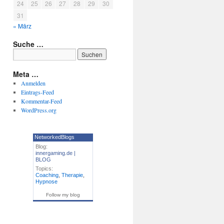
24
25
26
27
28
29
30
31
« März
Suche …
Meta …
Anmelden
Eintrags-Feed
Kommentar-Feed
WordPress.org
NetworkedBlogs
Blog:
innergaming.de |
BLOG
Topics:
Coaching
,
Therapie
,
Hypnose
Follow my blog