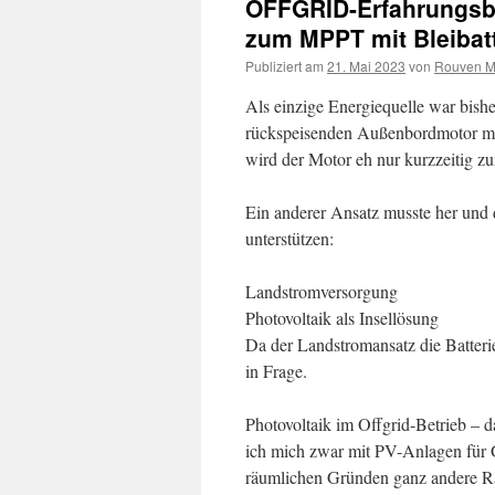
OFFGRID-Erfahrungsbe
zum MPPT mit Bleibatt
Publiziert am
21. Mai 2023
von
Rouven M.
Als einzige Energiequelle war bisher
rückspeisenden Außenbordmotor mit
wird der Motor eh nur kurzzeitig z
Ein anderer Ansatz musste her und 
unterstützen:
Landstromversorgung
Photovoltaik als Insellösung
Da der Landstromansatz die Batteri
in Frage.
Photovoltaik im Offgrid-Betrieb – d
ich mich zwar mit PV-Anlagen für G
räumlichen Gründen ganz andere 