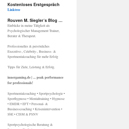
Kostenloses Erstgespräch
Linktree
Rouven M. Siegler´s Blog …
Einblicke in meine Tätigkeit als
Psychologischer Management Trainer,
Berater & Therapeut.
Professionelles & persönliches
Executive-, Celebrity-, Business- &
Sportmentalcoaching für mehr Erfolg
Tipps für Ziele, Leistung & Erfolg.
innergaming.de | ... peak performance
for professionals!
Sportmentalcoaching • Sportpsychologie •
Sporthypnose • Mentaltraining • Hypnose
• EMDR • EFT • Personal- &
Businesscoaching • Krisenintervention •
SbE • CISM & PSNV
Sportpsychologische Beratung &