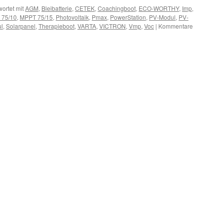
ortet mit
AGM
,
Bleibatterie
,
CETEK
,
Coachingboot
,
ECO-WORTHY
,
Imp
,
 75/10
,
MPPT 75/15
,
Photovoltaik
,
Pmax
,
PowerStation
,
PV-Modul
,
PV-
l
,
Solarpanel
,
Therapieboot
,
VARTA
,
VICTRON
,
Vmp
,
Voc
|
Kommentare