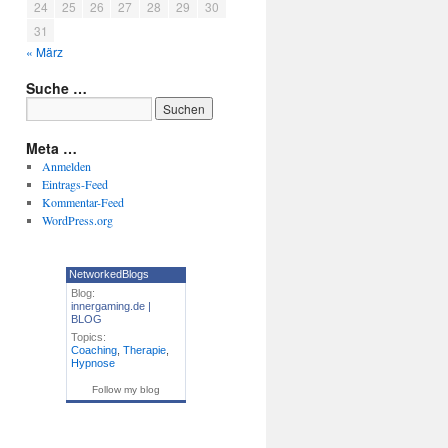
24
25
26
27
28
29
30
31
« März
Suche …
Meta …
Anmelden
Eintrags-Feed
Kommentar-Feed
WordPress.org
NetworkedBlogs
Blog:
innergaming.de |
BLOG
Topics:
Coaching
,
Therapie
,
Hypnose
Follow my blog