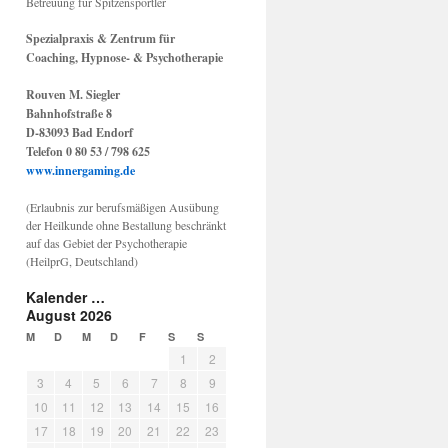
Betreuung für Spitzensportler
Spezialpraxis & Zentrum für
Coaching, Hypnose- & Psychotherapie
Rouven M. Siegler
Bahnhofstraße 8
D-83093 Bad Endorf
Telefon 0 80 53 / 798 625
www.innergaming.de
(Erlaubnis zur berufsmäßigen Ausübung
der Heilkunde ohne Bestallung beschränkt
auf das Gebiet der Psychotherapie
(HeilprG, Deutschland)
Kalender …
August 2026
M
D
M
D
F
S
S
1
2
3
4
5
6
7
8
9
10
11
12
13
14
15
16
17
18
19
20
21
22
23