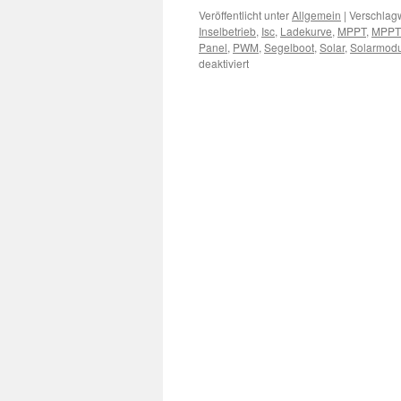
Veröffentlicht unter
Allgemein
|
Verschlagw
Inselbetrieb
,
Isc
,
Ladekurve
,
MPPT
,
MPPT
Panel
,
PWM
,
Segelboot
,
Solar
,
Solarmodu
für
deaktiviert
OFFGRID-
Erfahrungsbericht
auf
dem
Segelschiff
–
vom
PWM
zum
MPPT
mit
Bleibatterie
und
diversen
Solar-/PV-
Modulen