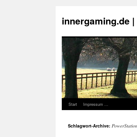
innergaming.de 
Start
Impressum …
Zum
Inhalt
PowerStatio
Schlagwort-Archive:
springen