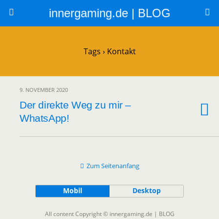
innergaming.de | BLOG
Tags › Kontakt
9. NOVEMBER 2020
Der direkte Weg zu mir –
WhatsApp!
Zum Seitenanfang
Mobil
Desktop
All content Copyright © innergaming.de | BLOG