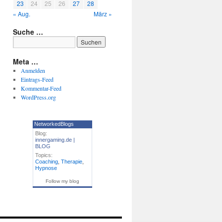
23
24
25
26
27
28
« Aug.
März »
Suche …
Meta …
Anmelden
Eintrags-Feed
Kommentar-Feed
WordPress.org
NetworkedBlogs
Blog:
innergaming.de |
BLOG
Topics:
Coaching
,
Therapie
,
Hypnose
Follow my blog