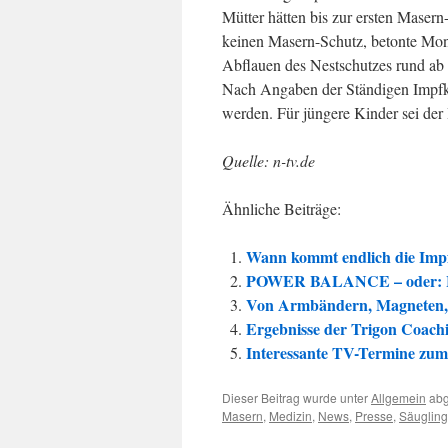
Mütter hätten bis zur ersten Masern
keinen Masern-Schutz, betonte Mon
Abflauen des Nestschutzes rund a
Nach Angaben der Ständigen Impfk
werden. Für jüngere Kinder sei der 
Quelle: n-tv.de
Ähnliche Beiträge:
Wann kommt endlich die Impf
POWER BALANCE – oder: Hol
Von Armbändern, Magneten, 
Ergebnisse der Trigon Coac
Interessante TV-Termine z
Dieser Beitrag wurde unter
Allgemein
abg
Masern
,
Medizin
,
News
,
Presse
,
Säuglin