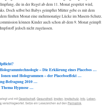
-Impfung, die in der Regel ab dem 11. Monat gespritzt wird,
ks. Doch selbst bei Babys geimpfter Mütter gebe es mit dem
b dem fünften Monat eine mehrmonatige Lücke im Masern-Schutz.
ommission können Kinder auch schon ab dem 9. Monat geimpft
Impfstoff jedoch nicht zugelassen.
pflicht?
ogrammtechnologie – Die Erklärung eines Placebos …
Ionen und Hologrammen – der Placeboeffekt …
hing-Befragung 2010 …
um Thema Hypnose …
elegt und mit
Gesellschaft
,
Gesundheit
,
Impfen
,
Impfschutz
,
Info
,
Leben
,
ge
verschlagwortet. Setze ein Lesezeichen auf den
Permalink
.