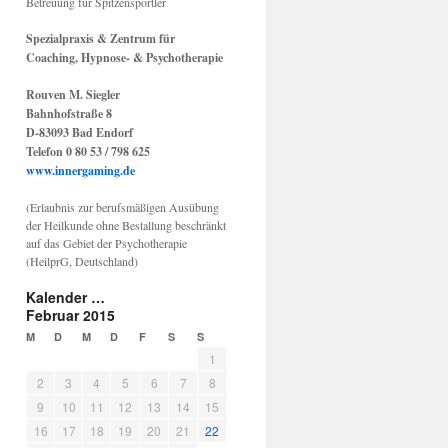
Betreuung für Spitzensportler
Spezialpraxis & Zentrum für
Coaching, Hypnose- & Psychotherapie
Rouven M. Siegler
Bahnhofstraße 8
D-83093 Bad Endorf
Telefon 0 80 53 / 798 625
www.innergaming.de
(Erlaubnis zur berufsmäßigen Ausübung
der Heilkunde ohne Bestallung beschränkt
auf das Gebiet der Psychotherapie
(HeilprG, Deutschland)
Kalender …
Februar 2015
M
D
M
D
F
S
S
1
2
3
4
5
6
7
8
9
10
11
12
13
14
15
16
17
18
19
20
21
22