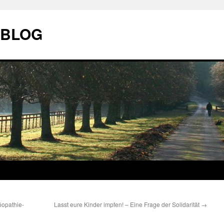
| BLOG
öopathie-
Lasst eure Kinder impfen! – Eine Frage der Solidarität
→