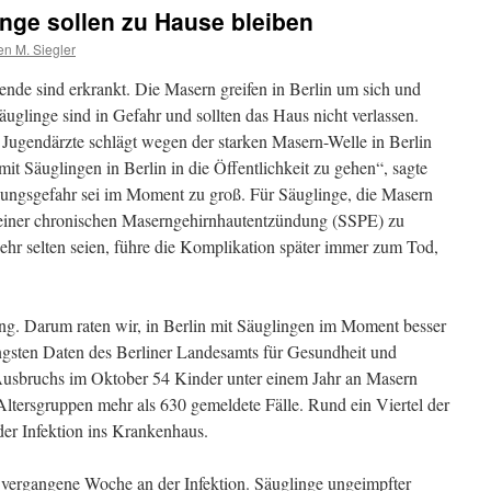
nge sollen zu Hause bleiben
n M. Siegler
zende sind erkrankt. Die Masern greifen in Berlin um sich und
uglinge sind in Gefahr und sollten das Haus nicht verlassen.
Jugendärzte schlägt wegen der starken Masern-Welle in Berlin
mit Säuglingen in Berlin in die Öffentlichkeit zu gehen“, sagte
ngsgefahr sei im Moment zu groß. Für Säuglinge, die Masern
einer chronischen Maserngehirnhautentzündung (SSPE) zu
ehr selten seien, führe die Komplikation später immer zum Tod,
ng. Darum raten wir, in Berlin mit Säuglingen im Moment besser
ngsten Daten des Berliner Landesamts für Gesundheit und
 Ausbruchs im Oktober 54 Kinder unter einem Jahr an Masern
 Altersgruppen mehr als 630 gemeldete Fälle. Rund ein Viertel der
er Infektion ins Krankenhaus.
b vergangene Woche an der Infektion. Säuglinge ungeimpfter