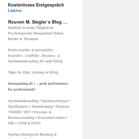
Kostenloses Erstgespräch
Linktree
Rouven M. Siegler´s Blog …
Einblicke in meine Tätigkeit als
Psychologischer Management Trainer,
Berater & Therapeut.
Professionelles & persönliches
Executive-, Celebrity-, Business- &
Sportmentalcoaching für mehr Erfolg
Tipps für Ziele, Leistung & Erfolg.
innergaming.de | ... peak performance
for professionals!
Sportmentalcoaching • Sportpsychologie •
Sporthypnose • Mentaltraining • Hypnose
• EMDR • EFT • Personal- &
Businesscoaching • Krisenintervention •
SbE • CISM & PSNV
Sportpsychologische Beratung &