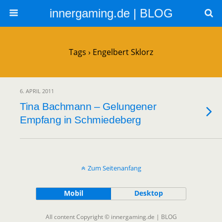
innergaming.de | BLOG
Tags › Engelbert Sklorz
6. APRIL 2011
Tina Bachmann – Gelungener
Empfang in Schmiedeberg
Zum Seitenanfang
Mobil
Desktop
All content Copyright © innergaming.de | BLOG