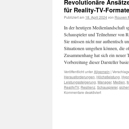
Revolutionäre Ansätze
für Reality-TV-Forma
Publiziert am
18. April 2024
von
Rouven M
In der heutigen Medienlandschaft s
Schauspieler und Teilnehmer von Re
Sie müssen nicht nur authentisch u
Situationen umgehen können, die of
Zusammenhang hat sich ein neuer Tr
Vorbereitung dieser Darsteller basi
Veröffentlicht unter
Allgemein
|
Verschlagw
Herausforderungen
,
Höchstleistung
,
Hyp
Leistungssteigerung
,
Manager
,
Medien
,
M
RealityTV
,
Resilienz
,
Schauspieler
,
sicher
für
Kommentare deaktiviert
Revolutionäre
Ansätze
in
der
Vorbereitung
von
Teilnehmern