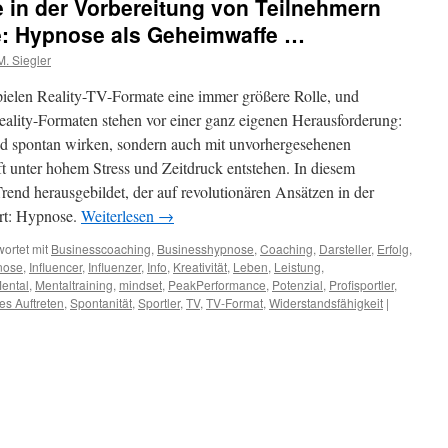
 in der Vorbereitung von Teilnehmern
te: Hypnose als Geheimwaffe …
. Siegler
pielen Reality-TV-Formate eine immer größere Rolle, und
ality-Formaten stehen vor einer ganz eigenen Herausforderung:
nd spontan wirken, sondern auch mit unvorhergesehenen
t unter hohem Stress und Zeitdruck entstehen. In diesem
end herausgebildet, der auf revolutionären Ansätzen in der
ert: Hypnose.
Weiterlesen
→
ortet mit
Businesscoaching
,
Businesshypnose
,
Coaching
,
Darsteller
,
Erfolg
,
nose
,
Influencer
,
Influenzer
,
Info
,
Kreativität
,
Leben
,
Leistung
,
ental
,
Mentaltraining
,
mindset
,
PeakPerformance
,
Potenzial
,
Profisportler
,
es Auftreten
,
Spontanität
,
Sportler
,
TV
,
TV-Format
,
Widerstandsfähigkeit
|