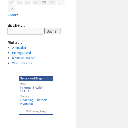
24
25
26
27
28
29
30
31
« März
Suche …
Meta …
Anmelden
Eintrags-Feed
Kommentar-Feed
WordPress.org
NetworkedBlogs
Blog:
innergaming.de |
BLOG
Topics:
Coaching
,
Therapie
,
Hypnose
Follow my blog