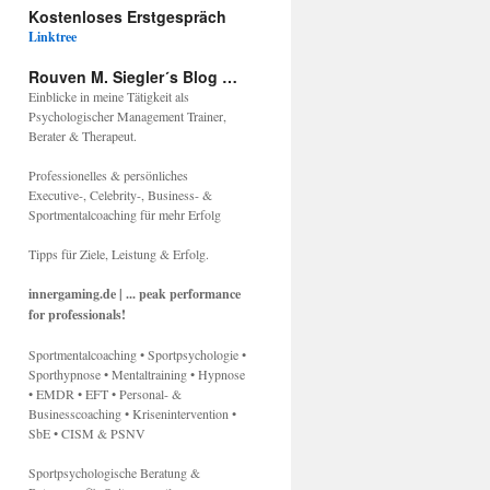
Kostenloses Erstgespräch
Linktree
Rouven M. Siegler´s Blog …
Einblicke in meine Tätigkeit als
Psychologischer Management Trainer,
Berater & Therapeut.
Professionelles & persönliches
Executive-, Celebrity-, Business- &
Sportmentalcoaching für mehr Erfolg
Tipps für Ziele, Leistung & Erfolg.
innergaming.de | ... peak performance
for professionals!
Sportmentalcoaching • Sportpsychologie •
Sporthypnose • Mentaltraining • Hypnose
• EMDR • EFT • Personal- &
Businesscoaching • Krisenintervention •
SbE • CISM & PSNV
Sportpsychologische Beratung &