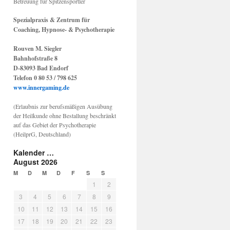
Betreuung für Spitzensportler
Spezialpraxis & Zentrum für
Coaching, Hypnose- & Psychotherapie
Rouven M. Siegler
Bahnhofstraße 8
D-83093 Bad Endorf
Telefon 0 80 53 / 798 625
www.innergaming.de
(Erlaubnis zur berufsmäßigen Ausübung
der Heilkunde ohne Bestallung beschränkt
auf das Gebiet der Psychotherapie
(HeilprG, Deutschland)
Kalender …
August 2026
M
D
M
D
F
S
S
1
2
3
4
5
6
7
8
9
10
11
12
13
14
15
16
17
18
19
20
21
22
23