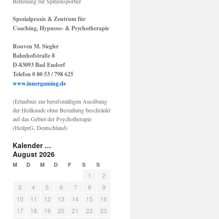
Betreuung für Spitzensportler
Spezialpraxis & Zentrum für
Coaching, Hypnose- & Psychotherapie
Rouven M. Siegler
Bahnhofstraße 8
D-83093 Bad Endorf
Telefon 0 80 53 / 798 625
www.innergaming.de
(Erlaubnis zur berufsmäßigen Ausübung
der Heilkunde ohne Bestallung beschränkt
auf das Gebiet der Psychotherapie
(HeilprG, Deutschland)
Kalender …
August 2026
M
D
M
D
F
S
S
1
2
3
4
5
6
7
8
9
10
11
12
13
14
15
16
17
18
19
20
21
22
23