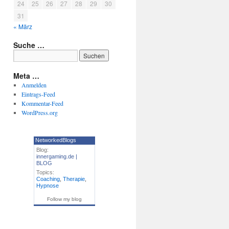
24
25
26
27
28
29
30
31
« März
Suche …
Meta …
Anmelden
Eintrags-Feed
Kommentar-Feed
WordPress.org
NetworkedBlogs
Blog:
innergaming.de |
BLOG
Topics:
Coaching
,
Therapie
,
Hypnose
Follow my blog