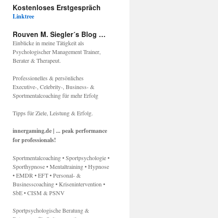
Kostenloses Erstgespräch
Linktree
Rouven M. Siegler´s Blog …
Einblicke in meine Tätigkeit als
Psychologischer Management Trainer,
Berater & Therapeut.
Professionelles & persönliches
Executive-, Celebrity-, Business- &
Sportmentalcoaching für mehr Erfolg
Tipps für Ziele, Leistung & Erfolg.
innergaming.de | ... peak performance
for professionals!
Sportmentalcoaching • Sportpsychologie •
Sporthypnose • Mentaltraining • Hypnose
• EMDR • EFT • Personal- &
Businesscoaching • Krisenintervention •
SbE • CISM & PSNV
Sportpsychologische Beratung &