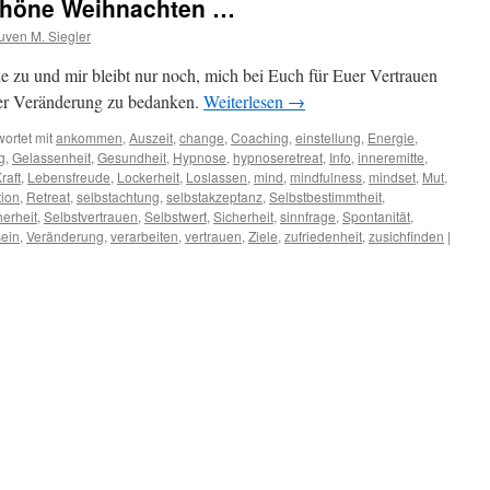
schöne Weihnachten …
ven M. Siegler
e zu und mir bleibt nur noch, mich bei Euch für Euer Vertrauen
er Veränderung zu bedanken.
Weiterlesen
→
ortet mit
ankommen
,
Auszeit
,
change
,
Coaching
,
einstellung
,
Energie
,
g
,
Gelassenheit
,
Gesundheit
,
Hypnose
,
hypnoseretreat
,
Info
,
inneremitte
,
raft
,
Lebensfreude
,
Lockerheit
,
Loslassen
,
mind
,
mindfulness
,
mindset
,
Mut
,
ion
,
Retreat
,
selbstachtung
,
selbstakzeptanz
,
Selbstbestimmtheit
,
herheit
,
Selbstvertrauen
,
Selbstwert
,
Sicherheit
,
sinnfrage
,
Spontanität
,
ein
,
Veränderung
,
verarbeiten
,
vertrauen
,
Ziele
,
zufriedenheit
,
zusichfinden
|