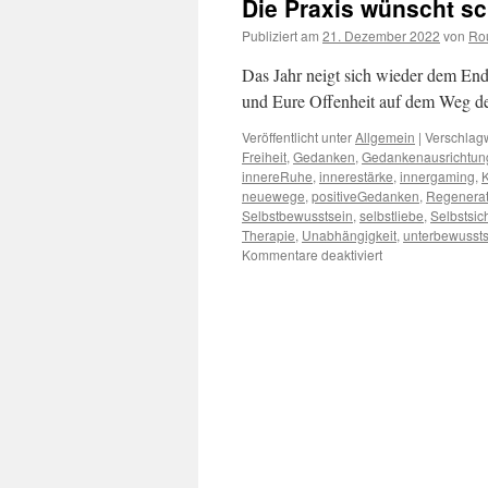
Die Praxis wünscht 
Publiziert am
21. Dezember 2022
von
Rou
Das Jahr neigt sich wieder dem End
und Eure Offenheit auf dem Weg d
Veröffentlicht unter
Allgemein
|
Verschlagw
Freiheit
,
Gedanken
,
Gedankenausrichtun
innereRuhe
,
innerestärke
,
innergaming
,
K
neuewege
,
positiveGedanken
,
Regenerat
Selbstbewusstsein
,
selbstliebe
,
Selbstsic
Therapie
,
Unabhängigkeit
,
unterbewussts
für
Kommentare deaktiviert
Die
Praxis
wünscht
schöne
Weihnachten
…