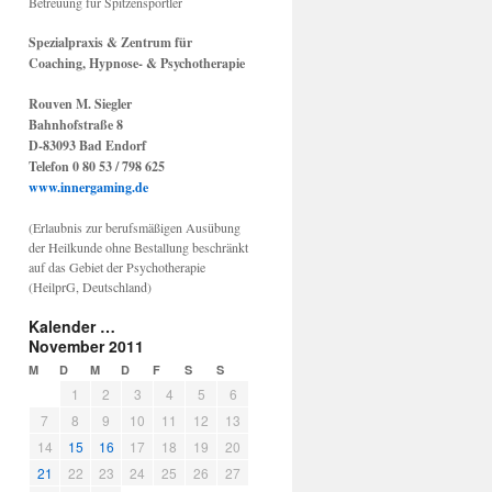
Betreuung für Spitzensportler
Spezialpraxis & Zentrum für
Coaching, Hypnose- & Psychotherapie
Rouven M. Siegler
Bahnhofstraße 8
D-83093 Bad Endorf
Telefon 0 80 53 / 798 625
www.innergaming.de
(Erlaubnis zur berufsmäßigen Ausübung
der Heilkunde ohne Bestallung beschränkt
auf das Gebiet der Psychotherapie
(HeilprG, Deutschland)
Kalender …
November 2011
M
D
M
D
F
S
S
1
2
3
4
5
6
7
8
9
10
11
12
13
14
15
16
17
18
19
20
21
22
23
24
25
26
27