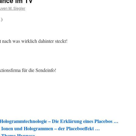
ance im TV
ven M. Siegler
1)
nach was wirklich dahinter steckt!
ionsfirma für die Sendeinfo!
ogrammtechnologie – Die Erklärung eines Placebos …
Ionen und Hologrammen – der Placeboeffekt …
um Thema Hypnose …