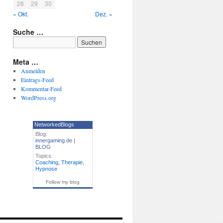
28
29
30
« Okt.
Dez. »
Suche …
Meta …
Anmelden
Eintrags-Feed
Kommentar-Feed
WordPress.org
NetworkedBlogs
Blog:
innergaming.de |
BLOG
Topics:
Coaching
,
Therapie
,
Hypnose
Follow my blog