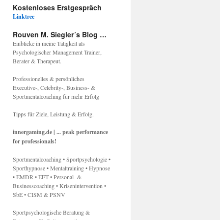
Kostenloses Erstgespräch
Linktree
Rouven M. Siegler´s Blog …
Einblicke in meine Tätigkeit als
Psychologischer Management Trainer,
Berater & Therapeut.
Professionelles & persönliches
Executive-, Celebrity-, Business- &
Sportmentalcoaching für mehr Erfolg
Tipps für Ziele, Leistung & Erfolg.
innergaming.de | ... peak performance
for professionals!
Sportmentalcoaching • Sportpsychologie •
Sporthypnose • Mentaltraining • Hypnose
• EMDR • EFT • Personal- &
Businesscoaching • Krisenintervention •
SbE • CISM & PSNV
Sportpsychologische Beratung &