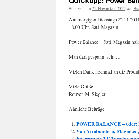
QUICKtipp: Power Bal
Publiziert am
21. November 2011
von
Rou
Am morgigen Dienstag (22.11.201
18.00 Uhr, Sat1 Magazin
Power Balance – Sat1 Magazin hakt 
Man darf gespannt sein …
Vielen Dank nochmal an die Produkt
Viele Grüße
Rouven M. Siegler
Ähnliche Beiträge:
POWER BALANCE – oder: Hol
Von Armbändern, Magneten, 
Interessante TV-Termine z