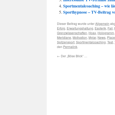
Sportmentalcoaching – wie läu
Sporthypnose – TV-Beitrag 
Dieser Beitrag wurde unter
Allgemein
abg
Erfolg
,
Erwartungshaltung
,
Esoterik
,
Fail
,
Grenzwissenschaften
,
Hoax
,
Hologramm
Meridiane
,
Motivation
,
Mylar
,
News
,
Plac
Spitzensport
,
Sportmentalcoaching
,
Test
,
den
Permalink
.
←
Der „Böse Blick“ …