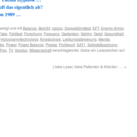
ft das eigentlich ab?
von 1989 …
elegt und mit
Balance
,
Bericht
,
csicop
,
Doppelblindtest
,
EFT
,
Energy Armor
,
Fake
,
Feldtest
,
Forschung
,
Frequenz
,
Gedanken
,
Gehirn
,
Geist
,
Gesundheit
,
,
Hologrammtechnology
,
Kinesiologie
,
Leistungssteigerung
,
Mental
,
ebo
,
Power
,
Power Balance
,
Presse
,
Profisport
,
SAT1
,
Selbststäuschung
,
Tipp
,
TV
,
Voodoo
,
Wissenschaft
verschlagwortet. Setze ein Lesezeichen auf
Liebe Leser, liebe Patienten & Klienten …
→