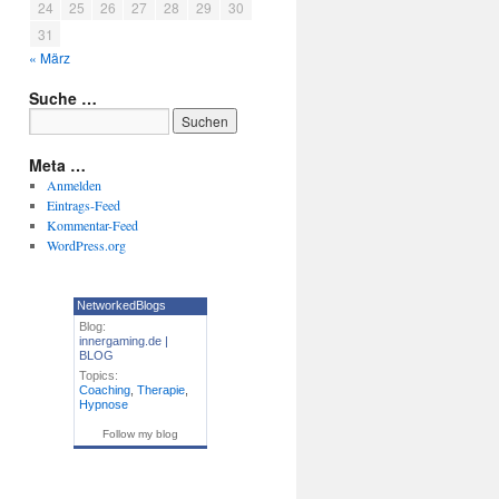
24
25
26
27
28
29
30
31
« März
Suche …
Meta …
Anmelden
Eintrags-Feed
Kommentar-Feed
WordPress.org
NetworkedBlogs
Blog:
innergaming.de |
BLOG
Topics:
Coaching
,
Therapie
,
Hypnose
Follow my blog