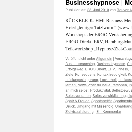
Businesshypnose | Me
Publiziert am
23. Juni 2010
von
Rouven M
RÜCKBLICK: HMI-Business-Mentalt
Hotel „feuriger Tatzlwurm“ (www.t
Workshops der ERGO Versicherungs
ERGO Direkt, ERV, Hamburg-Mannhei
Teileworkshop „Hypnose-Ziel-Coac
Veröffentlicht unter
Allgemein
|
Verschlagw
Businesscoaching
,
Businesshypnose
,
Co
Erfolgsweg
,
ERGO Direkt
,
ERV
,
Fitness
,
F
Ziele
,
Konsequenz
,
Kontaktfreudigkeit
,
Ko
Leistungssteigerung
,
Lockerheit
,
Loslass
lernen
,
News
,
offen für neue Personen
,
P
an mich selbst
,
Produktivität
,
Selbstbewus
Selbstvertrauen
,
Selbstverwirklichung
,
si
Spaß & Freude
,
Spontaneität
,
Sportmenta
Druck
,
Umgang mit Misserfolg
,
Unabhängi
Zielvisualisierung
|
Ein Kommentar