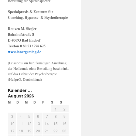
Betreuung für Spitzensportler
Spezialpraxis & Zentrum für
Coaching, Hypnose- & Psychotherapie
Rouven M. Siegler
Bahnhofstraße 8
D-83093 Bad Endorf
Telefon 0 80 53 / 798 625
www.innergaming.de
(Erlaubnis zur berufsmäßigen Ausübung
der Heilkunde ohne Bestallung beschränkt
auf das Gebiet der Psychotherapie
(HeilprG, Deutschland)
Kalender …
August 2026
M
D
M
D
F
S
S
1
2
3
4
5
6
7
8
9
10
11
12
13
14
15
16
17
18
19
20
21
22
23