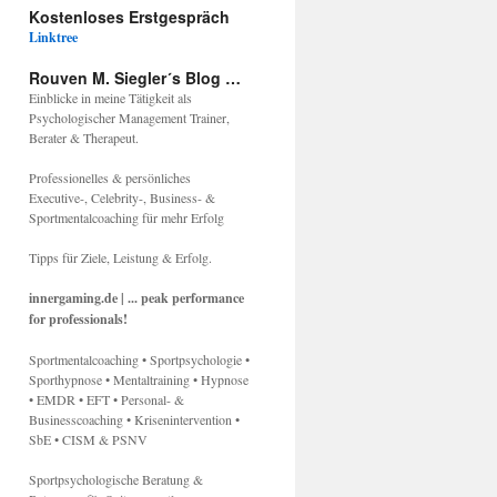
Kostenloses Erstgespräch
Linktree
Rouven M. Siegler´s Blog …
Einblicke in meine Tätigkeit als
Psychologischer Management Trainer,
Berater & Therapeut.
Professionelles & persönliches
Executive-, Celebrity-, Business- &
Sportmentalcoaching für mehr Erfolg
Tipps für Ziele, Leistung & Erfolg.
innergaming.de | ... peak performance
for professionals!
Sportmentalcoaching • Sportpsychologie •
Sporthypnose • Mentaltraining • Hypnose
• EMDR • EFT • Personal- &
Businesscoaching • Krisenintervention •
SbE • CISM & PSNV
Sportpsychologische Beratung &