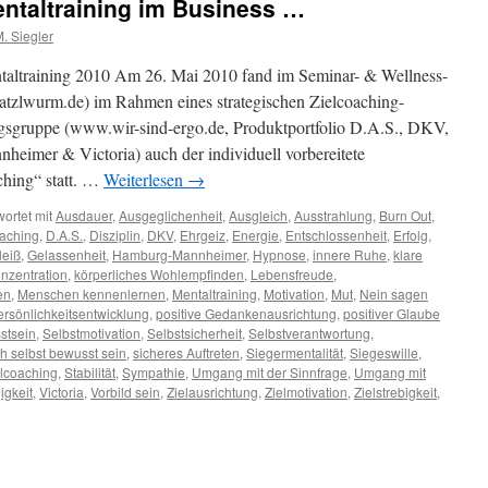
ntaltraining im Business …
. Siegler
raining 2010 Am 26. Mai 2010 fand im Seminar- & Wellness-
atzlwurm.de) im Rahmen eines strategischen Zielcoaching-
gruppe (www.wir-sind-ergo.de, Produktportfolio D.A.S., DKV,
mer & Victoria) auch der individuell vorbereitete
hing“ statt. …
Weiterlesen
→
ortet mit
Ausdauer
,
Ausgeglichenheit
,
Ausgleich
,
Ausstrahlung
,
Burn Out
,
aching
,
D.A.S.
,
Disziplin
,
DKV
,
Ehrgeiz
,
Energie
,
Entschlossenheit
,
Erfolg
,
leiß
,
Gelassenheit
,
Hamburg-Mannheimer
,
Hypnose
,
innere Ruhe
,
klare
nzentration
,
körperliches Wohlempfinden
,
Lebensfreude
,
en
,
Menschen kennenlernen
,
Mentaltraining
,
Motivation
,
Mut
,
Nein sagen
ersönlichkeitsentwicklung
,
positive Gedankenausrichtung
,
positiver Glaube
stsein
,
Selbstmotivation
,
Selbstsicherheit
,
Selbstverantwortung
,
ch selbst bewusst sein
,
sicheres Auftreten
,
Siegermentalität
,
Siegeswille
,
lcoaching
,
Stabilität
,
Sympathie
,
Umgang mit der Sinnfrage
,
Umgang mit
gkeit
,
Victoria
,
Vorbild sein
,
Zielausrichtung
,
Zielmotivation
,
Zielstrebigkeit
,