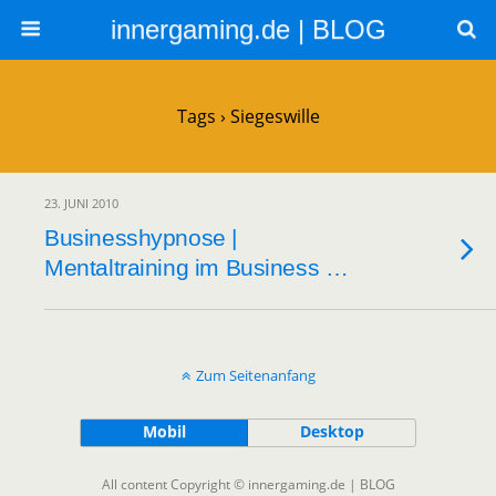
innergaming.de | BLOG
Tags › Siegeswille
23. JUNI 2010
Businesshypnose |
Mentaltraining im Business …
Zum Seitenanfang
Mobil
Desktop
All content Copyright © innergaming.de | BLOG