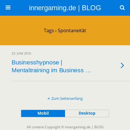
innergaming.de | BLOG
Tags › Spontaneität
23. JUNI 2010
Businesshypnose |
Mentaltraining im Business …
Zum Seitenanfang
Mobil
Desktop
All content Copyright © innergaming.de | BLOG