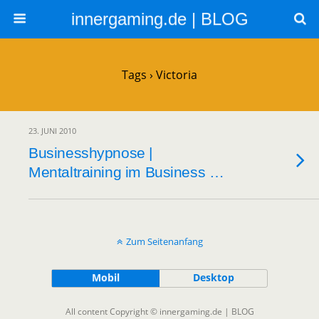
innergaming.de | BLOG
Tags › Victoria
23. JUNI 2010
Businesshypnose |
Mentaltraining im Business …
Zum Seitenanfang
Mobil
Desktop
All content Copyright © innergaming.de | BLOG