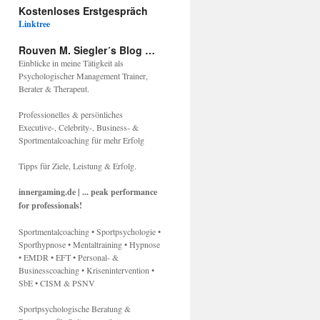
Kostenloses Erstgespräch
Linktree
Rouven M. Siegler´s Blog …
Einblicke in meine Tätigkeit als
Psychologischer Management Trainer,
Berater & Therapeut.
Professionelles & persönliches
Executive-, Celebrity-, Business- &
Sportmentalcoaching für mehr Erfolg
Tipps für Ziele, Leistung & Erfolg.
innergaming.de | ... peak performance
for professionals!
Sportmentalcoaching • Sportpsychologie •
Sporthypnose • Mentaltraining • Hypnose
• EMDR • EFT • Personal- &
Businesscoaching • Krisenintervention •
SbE • CISM & PSNV
Sportpsychologische Beratung &