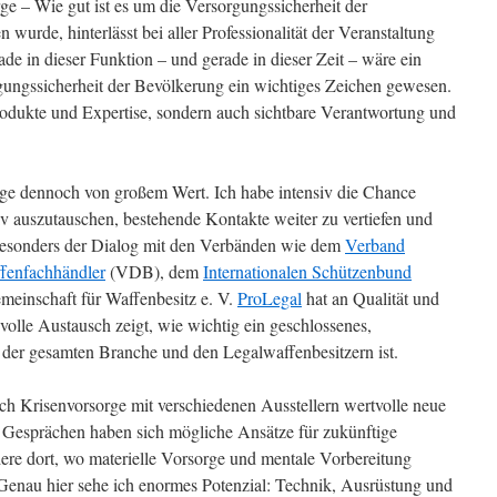
– Wie gut ist es um die Versorgungssicherheit der
n wurde, hinterlässt bei aller Professionalität der Veranstaltung
de in dieser Funktion – und gerade in dieser Zeit – wäre ein
orgungssicherheit der Bevölkerung ein wichtiges Zeichen gewesen.
rodukte und Expertise, sondern auch sichtbare Verantwortung und
age dennoch von großem Wert. Ich habe intensiv die Chance
iv auszutauschen, bestehende Kontakte weiter zu vertiefen und
Besonders der Dialog mit den Verbänden wie dem
Verband
fenfachhändler
(VDB), dem
Internationalen Schützenbund
meinschaft für Waffenbesitz e. V.
ProLegal
hat an Qualität und
volle Austausch zeigt, wie wichtig ein geschlossenes,
 der gesamten Branche und den Legalwaffenbesitzern ist.
ch Krisenvorsorge mit verschiedenen Ausstellern wertvolle neue
n Gesprächen haben sich mögliche Ansätze für zukünftige
re dort, wo materielle Vorsorge und mentale Vorbereitung
nau hier sehe ich enormes Potenzial: Technik, Ausrüstung und