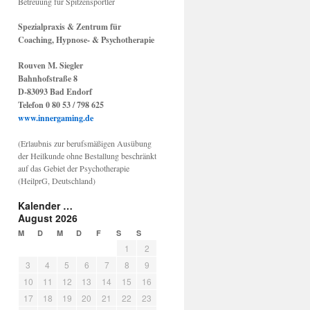
Betreuung für Spitzensportler
Spezialpraxis & Zentrum für
Coaching, Hypnose- & Psychotherapie
Rouven M. Siegler
Bahnhofstraße 8
D-83093 Bad Endorf
Telefon 0 80 53 / 798 625
www.innergaming.de
(Erlaubnis zur berufsmäßigen Ausübung
der Heilkunde ohne Bestallung beschränkt
auf das Gebiet der Psychotherapie
(HeilprG, Deutschland)
Kalender …
August 2026
M
D
M
D
F
S
S
1
2
3
4
5
6
7
8
9
10
11
12
13
14
15
16
17
18
19
20
21
22
23