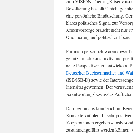
zum VISION-Thema „Krisenvorsorge 
Bevölkerung bestellt?“ nicht gehalte
eine persönliche Enttäuschung. Gera
klares politisches Signal zur Vers
Krisenvorsorge braucht nicht nur P
Orientierung auf politischer Ebene.
Für mich persönlich waren diese T
genutzt, mich konstruktiv und posit
neue Perspektiven zu entwickeln. 
Deutscher Büchsenmacher und Waf
(ISB/ISB-D) sowie der Interessenge
Intensität gewonnen. Der vertrauens
verantwortungsbewusstes Auftreten
Darüber hinaus konnte ich im Berei
Kontakte knüpfen. In sehr positive
Kooperationen ergeben – insbesonde
zusammengeführt werden können. Ge