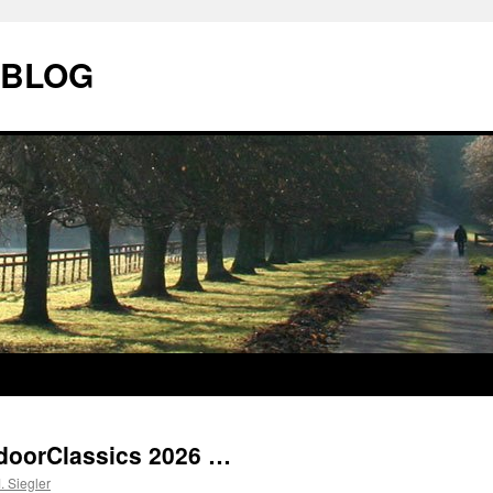
| BLOG
doorClassics 2026 …
 Siegler