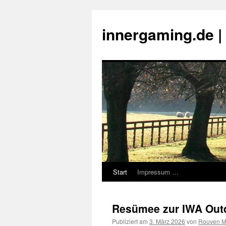
innergaming.de 
Start
Impressum …
Zum
Inhalt
Resümee zur IWA Out
springen
Publiziert am
3. März 2026
von
Rouven M.