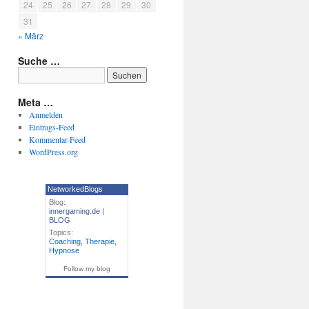
24
25
26
27
28
29
30
31
« März
Suche …
Meta …
Anmelden
Eintrags-Feed
Kommentar-Feed
WordPress.org
NetworkedBlogs
Blog:
innergaming.de |
BLOG
Topics:
Coaching
,
Therapie
,
Hypnose
Follow my blog